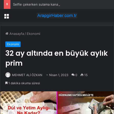
Selfie çekerken sulama kanalına düştü
Menü
Anasayfa
/
Ekonomi
Ekonomi
32 ay altında en büyük aylık
prim
MEHMET ALİ ÖZKAN
Nisan 1, 2023
0
15
1 dakika okuma süresi