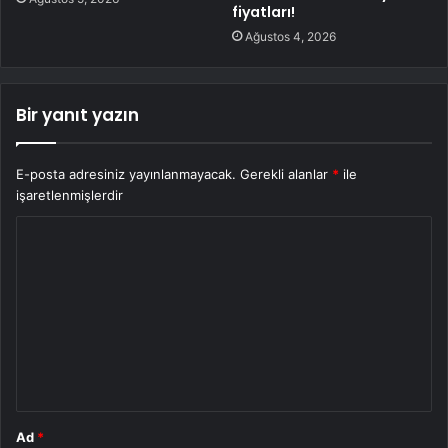
fiyatları!
Ağustos 4, 2026
Bir yanıt yazın
E-posta adresiniz yayınlanmayacak.
Gerekli alanlar
*
ile
işaretlenmişlerdir
Y
o
r
u
m
*
Ad
*