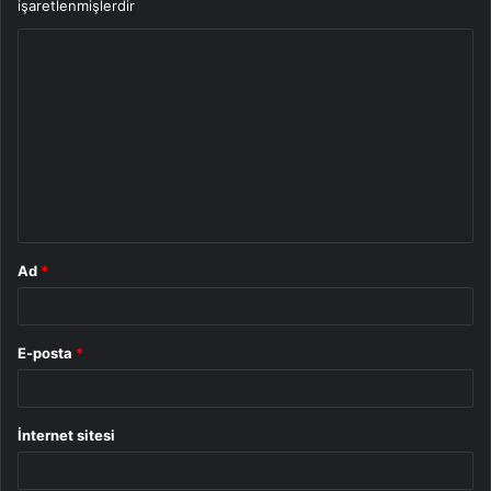
işaretlenmişlerdir
Y
o
r
u
m
*
Ad
*
E-posta
*
İnternet sitesi