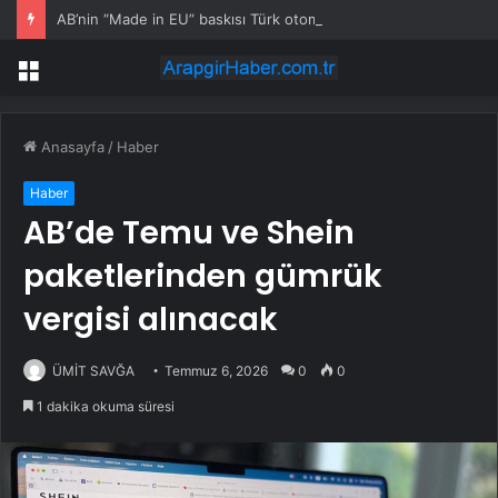
AB’nin “Made in EU” baskısı Türk otomotiv tedarik sanayisini düşündürüyor
Menü
Anasayfa
/
Haber
Haber
AB’de Temu ve Shein
paketlerinden gümrük
vergisi alınacak
ÜMİT SAVĞA
Temmuz 6, 2026
0
0
1 dakika okuma süresi