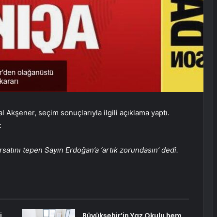
 Akşener, seçim sonuçlarıyla ilgili açıklama yaptı.
:
rsatını tepen Sayın Erdoğan’a ‘artık zorundasın’ dedi.
i
Büyükşehir’in Yaz Okulu hem