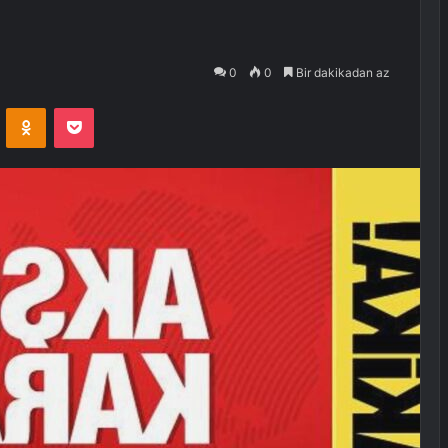
0
0
Bir dakikadan az
VKontakte
Odnoklassniki
Pocket