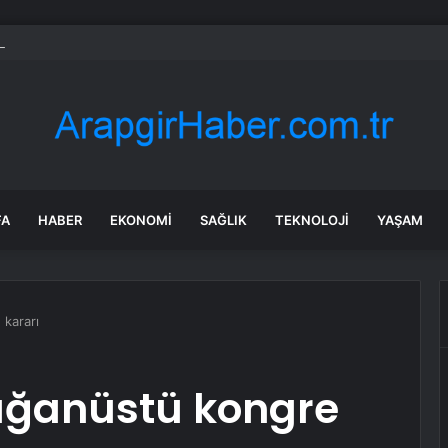
ir’in Yaz Okulu hem eğlendiriyor hem öğretiyor
FA
HABER
EKONOMI
SAĞLIK
TEKNOLOJI
YAŞAM
kararı
ağanüstü kongre