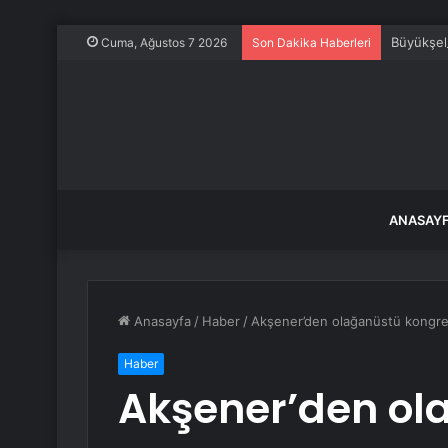
Büyükşeh
Cuma, Ağustos 7 2026
Son Dakika Haberleri
ANASAY
Anasayfa
/
Haber
/
Akşener’den olağanüstü kongre 
Haber
Akşener’den ol