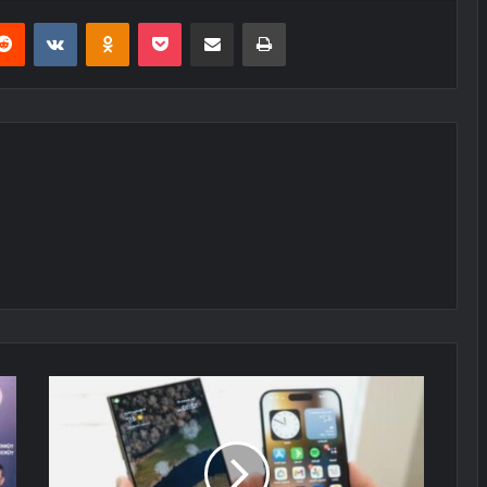
erest
Reddit
VKontakte
Odnoklassniki
Pocket
E-Posta ile paylaş
Yazdır