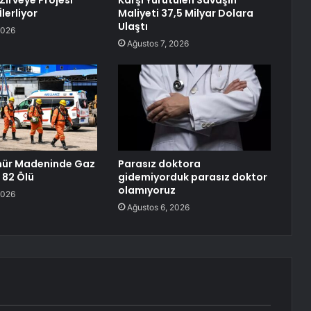
Zirveye Projesi
Karşı Yürütülen Savaşın
İlerliyor
Maliyeti 37,5 Milyar Dolara
Ulaştı
2026
Ağustos 7, 2026
mür Madeninde Gaz
Parasız doktora
 82 Ölü
gidemiyorduk parasız doktor
olamıyoruz
2026
Ağustos 6, 2026