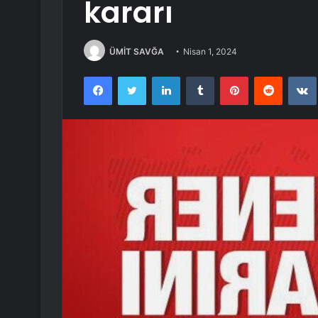
kararı
ÜMİT SAVĞA
Nisan 1, 2024
Facebook
Twitter
LinkedIn
Tumblr
Pinterest
Reddit