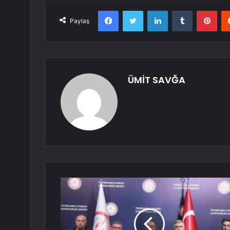
Facebook
Twitter
LinkedIn
Tumblr
Pint
Paylaş
ÜMİT SAVĞA