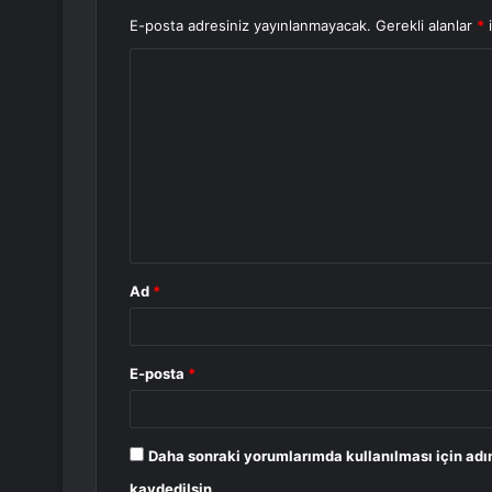
E-posta adresiniz yayınlanmayacak.
Gerekli alanlar
*
i
Y
o
r
u
m
*
Ad
*
E-posta
*
Daha sonraki yorumlarımda kullanılması için adı
kaydedilsin.