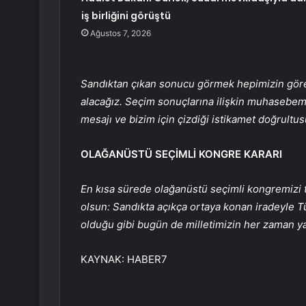
iş birliğini görüştü
Ağustos 7, 2026
Sandıktan çıkan sonucu görmek hepimizin görev
alacağız. Seçim sonuçlarına ilişkin muhasebemiz
mesajı ve bizim için çizdiği istikamet doğrult
OLAĞANÜSTÜ SEÇİMLİ KONGRE KARARI
En kısa sürede olağanüstü seçimli kongremizi t
olsun: Sandıkta açıkça ortaya konan iradeyle Tü
olduğu gibi bugün de milletimizin her zaman ya
KAYNAK:
HABER7