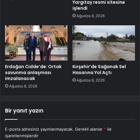
Yargıtay resmi sitesine
işlendi
Ağustos 8, 2026
Erdoğan Cidde’de: Ortak
Kırşehir’de Sağanak Sel
savunma anlaşması
Hasarına Yol Açtı
imzalanacak
Ağustos 8, 2026
Ağustos 8, 2026
Bir yanıt yazın
E-posta adresiniz yayınlanmayacak.
Gerekli alanlar
*
ile
işaretlenmişlerdir