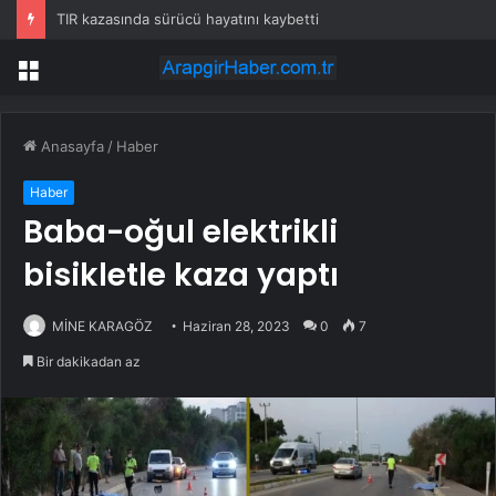
TIR kazasında sürücü hayatını kaybetti
Menü
Anasayfa
/
Haber
Haber
Baba-oğul elektrikli
bisikletle kaza yaptı
MİNE KARAGÖZ
Haziran 28, 2023
0
7
Bir dakikadan az