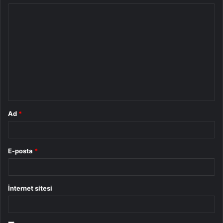
Y
o
r
u
m
*
Ad
*
E-posta
*
İnternet sitesi