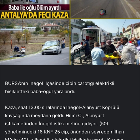
BURSA’nın İnegöl ilçesinde cipin çarptığı elektrikli
bisikletteki baba-oğul yaralandı.
Kaza, saat 13.00 sıralarında İnegöl-Alanyurt Köprülü
kavşağında meydana geldi. Hilmi Ç., Alanyurt
istikametinden İnegöl istikametine gidiyor. (50)
yönetimindeki 16 KNF 25 cip, önünden seyreden İlhan
M.’nin (42) kullandığı elektrikli bisiklete çarptı. Kazada