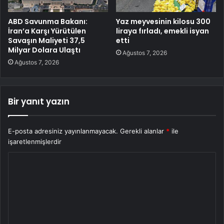
ABD Savunma Bakanı:
Yaz meyvesinin kilosu 300
İran’a Karşı Yürütülen
liraya fırladı, emekli isyan
Savaşın Maliyeti 37,5
etti
Milyar Dolara Ulaştı
Ağustos 7, 2026
Ağustos 7, 2026
Bir yanıt yazın
E-posta adresiniz yayınlanmayacak.
Gerekli alanlar
*
ile
işaretlenmişlerdir
Y
o
r
u
m