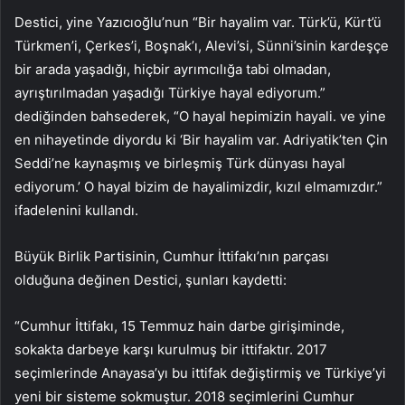
Destici, yine Yazıcıoğlu’nun “Bir hayalim var. Türk’ü, Kürt’ü
Türkmen’i, Çerkes’i, Boşnak’ı, Alevi’si, Sünni’sinin kardeşçe
bir arada yaşadığı, hiçbir ayrımcılığa tabi olmadan,
ayrıştırılmadan yaşadığı Türkiye hayal ediyorum.”
dediğinden bahsederek, “O hayal hepimizin hayali. ve yine
en nihayetinde diyordu ki ‘Bir hayalim var. Adriyatik’ten Çin
Seddi’ne kaynaşmış ve birleşmiş Türk dünyası hayal
ediyorum.’ O hayal bizim de hayalimizdir, kızıl elmamızdır.”
ifadelenini kullandı.
Büyük Birlik Partisinin, Cumhur İttifakı’nın parçası
olduğuna değinen Destici, şunları kaydetti:
“Cumhur İttifakı, 15 Temmuz hain darbe girişiminde,
sokakta darbeye karşı kurulmuş bir ittifaktır. 2017
seçimlerinde Anayasa’yı bu ittifak değiştirmiş ve Türkiye’yi
yeni bir sisteme sokmuştur. 2018 seçimlerini Cumhur