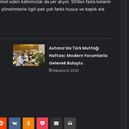
sil eden katılımcılar da yer alıyor. 50’den fazla kelamlı
yönetimlerle ilgili pek çok farklı husus ve başlık ele
Astana’da Türk Mutfağı
Haftası: Modern Yorumlarla
Gelenek Buluştu
Ağustos 6, 2026
erest
Reddit
VKontakte
Odnoklassniki
Pocket
E-Posta ile paylaş
Yazdır