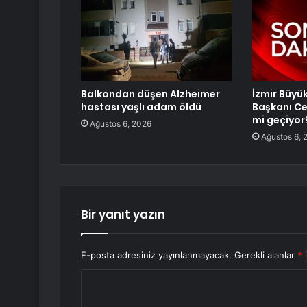
Balkondan düşen Alzheimer
İzmir Büyü
hastası yaşlı adam öldü
Başkanı Ce
mi geçiyor
Ağustos 6, 2026
Ağustos 6, 
Bir yanıt yazın
E-posta adresiniz yayınlanmayacak.
Gerekli alanlar
*
i
Y
o