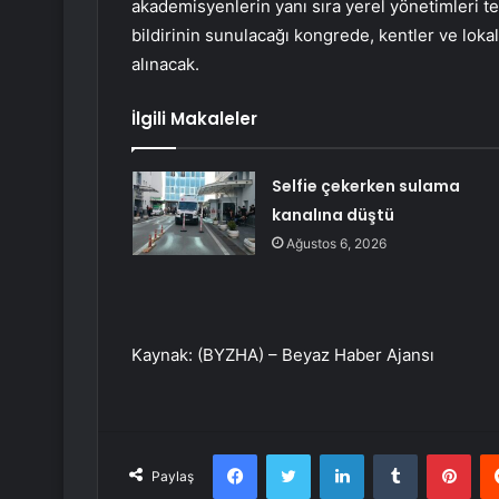
akademisyenlerin yanı sıra yerel yönetimleri tem
bildirinin sunulacağı kongrede, kentler ve lokal 
alınacak.
İlgili Makaleler
Selfie çekerken sulama
kanalına düştü
Ağustos 6, 2026
Kaynak: (BYZHA) – Beyaz Haber Ajansı
Facebook
Twitter
LinkedIn
Tumblr
Pint
Paylaş