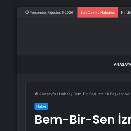
Selfi
Perşembe, Ağustos 6 2026
Son Dakika Haberleri
ANASAY
Anasayfa
/
Haber
/
Bem-Bir-Sen İzmir İl Başkanı Ve
Haber
Bem-Bir-Sen İzm