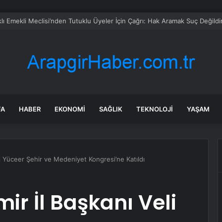
e çekerken sulama kanalına düştü
FA
HABER
EKONOMI
SAĞLIK
TEKNOLOJI
YAŞAM
li Yüceer Şehir ve Medeniyet Kongresi’ne Katıldı
ir İl Başkanı Veli