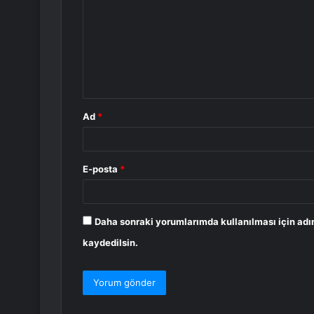
r
u
m
*
Ad
*
E-posta
*
Daha sonraki yorumlarımda kullanılması için adı
kaydedilsin.