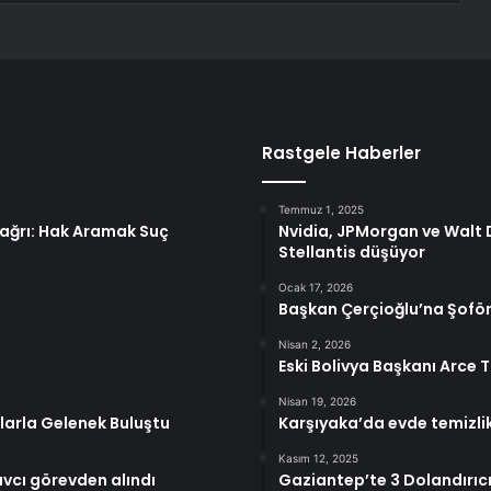
Rastgele Haberler
Temmuz 1, 2025
 Çağrı: Hak Aramak Suç
Nvidia, JPMorgan ve Walt D
Stellantis düşüyor
Ocak 17, 2026
Başkan Çerçioğlu’na Şoför
Nisan 2, 2026
Eski Bolivya Başkanı Arce 
Nisan 19, 2026
larla Gelenek Buluştu
Karşıyaka’da evde temizli
Kasım 12, 2025
vcı görevden alındı
Gaziantep’te 3 Dolandırıc