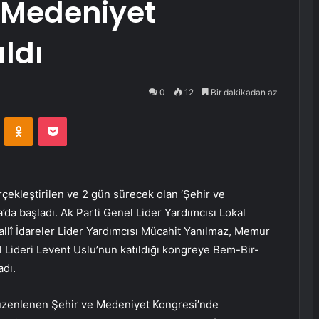
 Medeniyet
ldı
0
12
Bir dakikadan az
VKontakte
Odnoklassniki
Pocket
ekleştirilen ve 2 gün sürecek olan ‘Şehir ve
da başladı. Ak Parti Genel Lider Yardımcısı Lokal
llî İdareler Lider Yardımcısı Mücahit Yanılmaz, Memur
 Lideri Levent Uslu’nun katıldığı kongreye Bem-Bir-
adı.
 düzenlenen Şehir ve Medeniyet Kongresi’nde