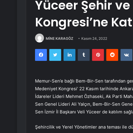
Yüceer Şehir ve
Kongresi’ne Katı
MİNE KARAGÖZ
Kasım 24, 2022
Facebook
Twitter
LinkedIn
Tumblr
Pinterest
Reddit
Memur-Sen’e bağlı Bem-Bir-Sen tarafından gerç
Medeniyet Kongresi’ 22 Kasım tarihinde Ankara’
İdareler Lideri Mehmet Özhaseki, Ak Parti Maha
Sen Genel Lideri Ali Yalçın, Bem-Bir-Sen Genel
Sen İzmir İl Başkanı Veli Yüceer de katılım sağl
Şehircilik ve Yerel Yönetimler ana teması ile