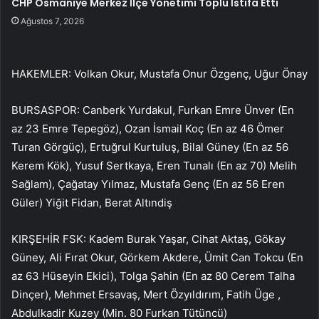
CHP Osmaniye Merkez İlçe Yönetimi Toplu İstifa Etti
Ağustos 7, 2026
HAKEMLER: Volkan Okur, Mustafa Onur Özgenç, Uğur Önay
BURSASPOR: Canberk Yurdakul, Furkan Emre Ünver (En
az 23 Emre Tepegöz), Ozan İsmail Koç (En az 46 Ömer
Turan Görgüç), Ertuğrul Kurtuluş, Bilal Güney (En az 56
Kerem Kök), Yusuf Sertkaya, Eren Tunalı (En az 70) Melih
Sağlam), Çağatay Yılmaz, Mustafa Genç (En az 56 Eren
Güler) Yiğit Fidan, Berat Altındiş
KIRŞEHİR FSK: Kadem Burak Yaşar, Cihat Aktaş, Gökay
Güney, Ali Fırat Okur, Görkem Akdere, Ümit Can Tokcu (En
az 63 Hüseyin Ekici), Tolga Şahin (En az 80 Cerem Talha
Dinçer), Mehmet Ersavaş, Mert Özyıldırım, Fatih Üge ,
Abdulkadir Kuzey (Min. 80 Furkan Tütüncü)