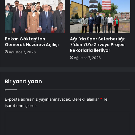
Bakan Göktaş’tan
Ağrı’da Spor Seferberliği:
Gemerek Huzurevi Açılışı
7’den 70’e Zirveye Projesi
Rekorlarla İlerliyor
Ağustos 7, 2026
Ağustos 7, 2026
Bir yanıt yazın
E-posta adresiniz yayınlanmayacak.
Gerekli alanlar
*
ile
işaretlenmişlerdir
Y
o
r