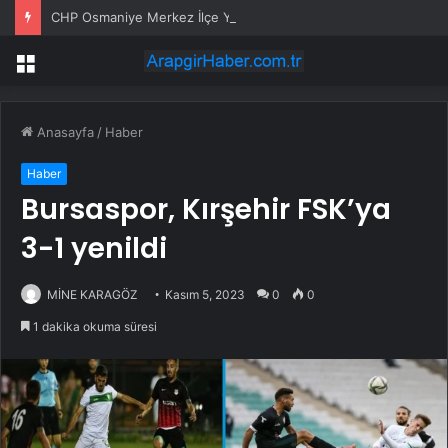
CHP Osmaniye Merkez İlçe Yönetimi Toplu İstifa Etti
Menü
Anasayfa
/
Haber
Haber
Bursaspor, Kırşehir FSK’ya
3-1 yenildi
MİNE KARAGÖZ
Kasım 5, 2023
0
0
1 dakika okuma süresi