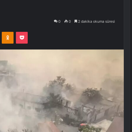
0
0
2 dakika okuma süresi
VKontakte
Odnoklassniki
Pocket