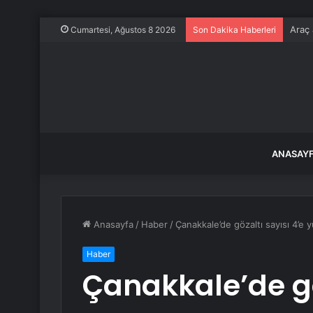
Araç 
Cumartesi, Ağustos 8 2026
Son Dakika Haberleri
ANASAY
Anasayfa
/
Haber
/
Çanakkale’de gözaltı sayısı 4’e 
Haber
Çanakkale’de gö