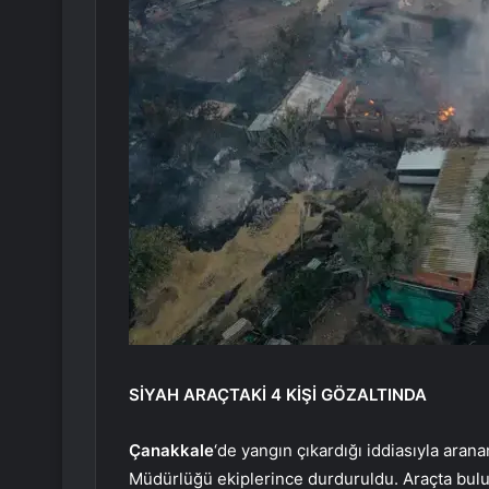
SİYAH ARAÇTAKİ 4 KİŞİ GÖZALTINDA
Çanakkale
‘de yangın çıkardığı iddiasıyla aran
Müdürlüğü ekiplerince durduruldu. Araçta bulun