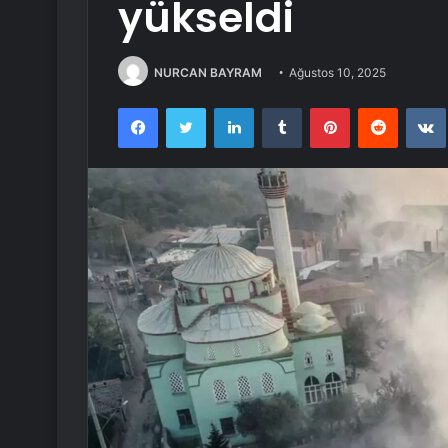
yükseldi
NURCAN BAYRAM
Ağustos 10, 2025
Facebook
Twitter
LinkedIn
Tumblr
Pinterest
Reddit