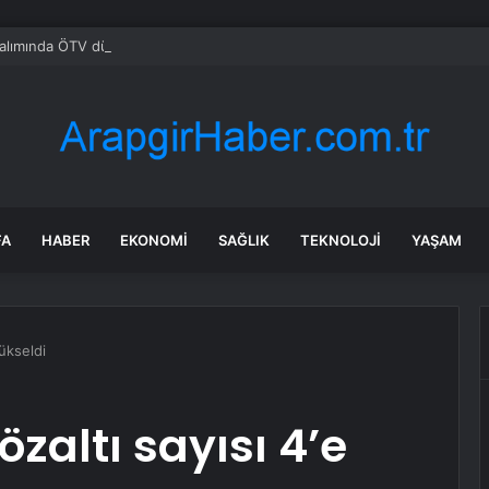
alımında ÖTV düzenlemesi: Vatandaşlar bayilere akın etti
FA
HABER
EKONOMI
SAĞLIK
TEKNOLOJI
YAŞAM
yükseldi
zaltı sayısı 4’e