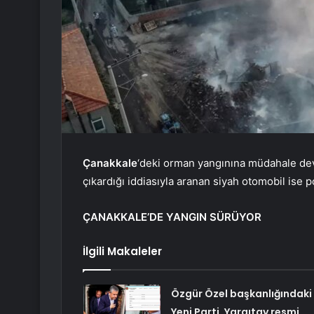
Çanakkale
‘deki orman yangınına müdahale dev
çıkardığı iddiasıyla aranan siyah otomobil ise p
ÇANAKKALE’DE YANGIN SÜRÜYOR
İlgili Makaleler
Özgür Özel başkanlığındaki
Yeni Parti, Yargıtay resmi