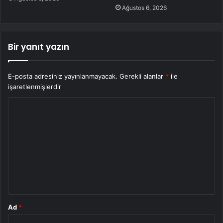
Ağustos 6, 2026
Bir yanıt yazın
E-posta adresiniz yayınlanmayacak.
Gerekli alanlar
*
ile
işaretlenmişlerdir
Y
o
r
u
m
*
Ad
*