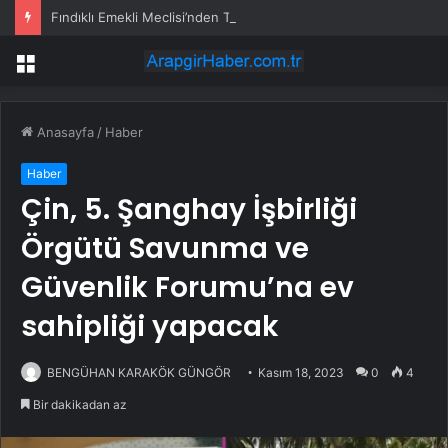
Fındıklı Emekli Meclisi’nden Tutuklu Üyeler İçin Çağrı: Hak Aramak Suç Değildir
Menü
Anasayfa
/
Haber
Haber
Çin, 5. Şanghay İşbirliği
Örgütü Savunma ve
Güvenlik Forumu’na ev
sahipliği yapacak
BENGÜHAN KARAKÖK GÜNGÖR
Kasım 18, 2023
0
4
Bir dakikadan az