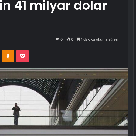
n 41 milyar dolar
0
0
1 dakika okuma süresi
VKontakte
Odnoklassniki
Pocket