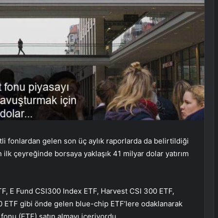
li fonlardan gelen son üç aylık raporlarda da belirtildiği
n ilk çeyreğinde borsaya yaklaşık 41 milyar dolar yatırım
TF, E Fund CSI300 Index ETF, Harvest CSI 300 ETF,
TF gibi önde gelen blue-chip ETF’lere odaklanarak
fonu (ETF) satın almayı içeriyordu.