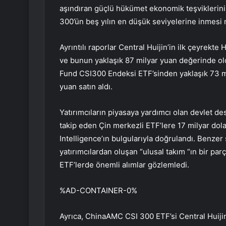
aşındıran güçlü hükümet ekonomik teşviklerini
300’ün beş yılın en düşük seviyelerine inmesi 
Ayrıntılı raporlar Central Huijin’in ilk çeyrekt
ve bunun yaklaşık 87 milyar yuan değerinde ol
Fund CSI300 Endeksi ETF’sinden yaklaşık 73 m
yuan satın aldı.
Yatırımcıların piyasaya yardımcı olan devlet des
takip eden Çin merkezli ETF’lere 17 milyar dol
Intelligence’ın bulgularıyla doğrulandı. Benze
yatırımcılardan oluşan “ulusal takım “ın bir pa
ETF’lerde önemli alımlar gözlemledi.
%AD-CONTAINER-0%
Ayrıca, ChinaAMC CSI 300 ETF’si Central Huijin