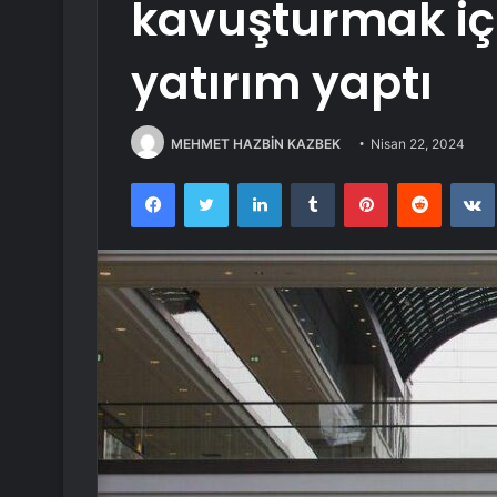
kavuşturmak içi
yatırım yaptı
MEHMET HAZBİN KAZBEK
Nisan 22, 2024
Facebook
Twitter
LinkedIn
Tumblr
Pinterest
Reddit