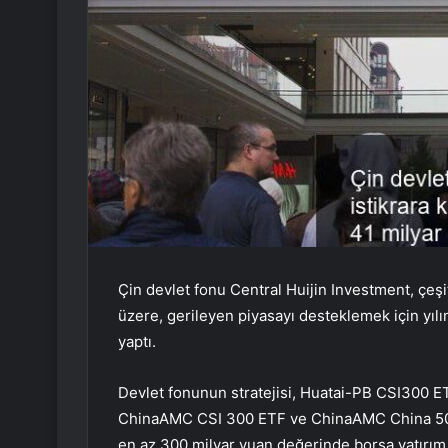
Çin devlet fonu Central Huijin Investment, çeşit
üzere, gerileyen piyasayı desteklemek için yılı
yaptı.
Devlet fonunun stratejisi, Huatai-PB CSI300 E
ChinaAMC CSI 300 ETF ve ChinaAMC China 50 E
en az 300 milyar yuan değerinde borsa yatırım 