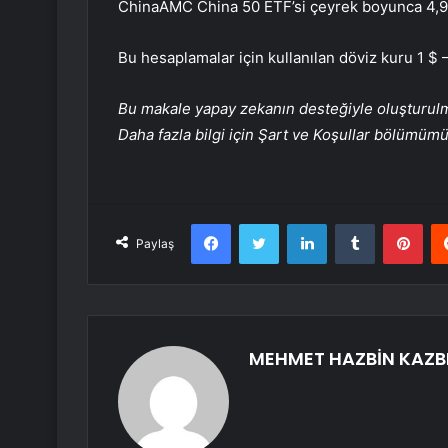
ChinaAMC China 50 ETF’si çeyrek boyunca 4,97 m
Bu hesaplamalar için kullanılan döviz kuru 1 $ 
Bu makale yapay zekanın desteğiyle oluşturulmuş
Daha fazla bilgi için Şart ve Koşullar bölümüm
Facebook
Twitter
LinkedIn
Tumblr
Pint
Paylaş
MEHMET HAZBİN KAZB