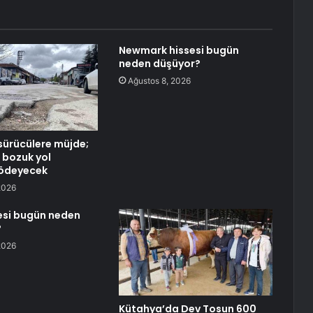
Newmark hissesi bugün
neden düşüyor?
Ağustos 8, 2026
ürücülere müjde;
 bozuk yol
 ödeyecek
2026
sesi bugün neden
?
2026
Kütahya’da Dev Tosun 600