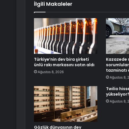
İlgili Makaleler
Türkiye’nin dev bira şirketi
Kazazede s
ünlü rakı markasını satın aldı
sorumlular
tazminatı
Ağustos 8, 2026
Ağustos 8, 
Twilio his
yükseliyor
Ağustos 8, 
Gözlük dünyasının dev