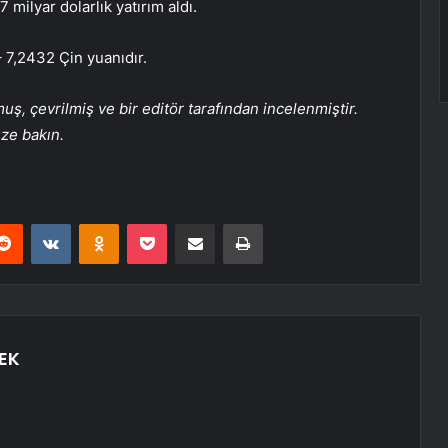
ilyar dolarlık yatırım aldı.
– 7,2432 Çin yuanıdır.
, çevrilmiş ve bir editör tarafından incelenmiştir.
üze bakın.
erest
Reddit
VKontakte
Odnoklassniki
Pocket
E-Posta ile paylaş
Yazdır
EK