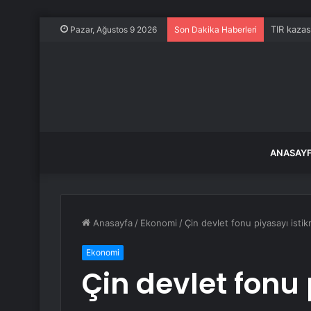
TIR kazas
Pazar, Ağustos 9 2026
Son Dakika Haberleri
ANASAY
Anasayfa
/
Ekonomi
/
Çin devlet fonu piyasayı istik
Ekonomi
Çin devlet fonu 