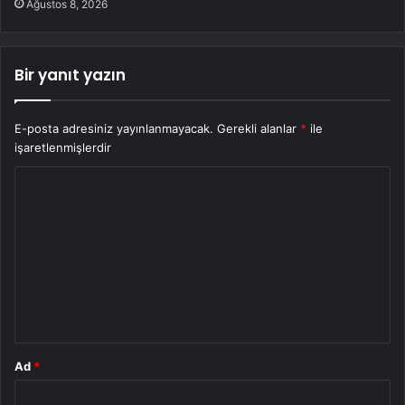
Ağustos 8, 2026
Bir yanıt yazın
E-posta adresiniz yayınlanmayacak.
Gerekli alanlar
*
ile
işaretlenmişlerdir
Y
o
r
u
m
*
Ad
*