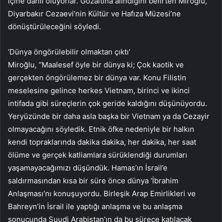
içine dahil oluyorlar. Gözaltına alındığını belirten Miroğlu,
Diyarbakır Cezaevi’nin Kültür ve Hafıza Müzesi’ne
dönüştürüleceğini söyledi.
‘Dünya öngörülebilir olmaktan çıktı’
Miroğlu, “Maalesef öyle bir dünya ki; Çok kaotik ve
gerçekten öngörülemez bir dünya var. Konu Filistin
meselesine gelince herkes Vietnam, birinci ve ikinci
intifada gibi süreçlerin çok geride kaldığını düşünüyordu.
Yeryüzünde bir daha asla başka bir Vietnam ya da Cezayir
olmayacağını söyledik. Etnik öfke nedeniyle bir halkın
kendi topraklarında dakika dakika, her dakika, her saat
ölüme ve gerçek katliamlara sürüklendiği durumları
yaşamayacağımızı düşündük. Hamas’ın İsrail’e
saldırmasından kısa bir süre önce dünya ‘İbrahim
Anlaşması’nı konuşuyordu. Birleşik Arap Emirlikleri ve
Bahreyn’in İsrail ile yaptığı anlaşma ve bu anlaşma
sonucunda Suudi Arabistan’ın da bu sürece katılacak