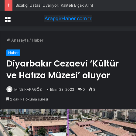
Bıçakçı Ustası Uyarıyor: Kaliteli Bıçak Alın!
Menü
Anasayfa
/
Haber
Haber
Diyarbakır Cezaevi ‘Kültür
ve Hafıza Müzesi’ oluyor
MİNE KARAGÖZ
Ekim 28, 2023
0
8
2 dakika okuma süresi