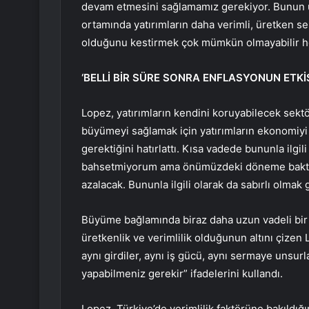
devam etmesini sağlamamız gerekiyor. Bunun ü
ortamında yatırımların daha verimli, üretken se
olduğunu kestirmek çok mümkün olmayabilir h
‘BELLİ BİR SÜRE SONRA ENFLASYONUN ETKİ
Lopez, yatırımların kendini koruyabilecek sektö
büyümeyi sağlamak için yatırımların ekonomiyi v
gerektiğini hatırlattı. Kısa vadede bununla ilgili 
bahsetmiyorum ama önümüzdeki döneme baktığım
azalacak. Bununla ilgili olarak da sabırlı olmak 
Büyüme bağlamında biraz daha uzun vadeli bir 
üretkenlik ve verimlilik olduğunun altını çizen
aynı girdiler, aynı iş gücü, aynı sermaye unsur
yapabilmeniz gerekir” ifadelerini kullandı.
Lopez, Türkiye’de verimlilik faktörüne bakıldığı