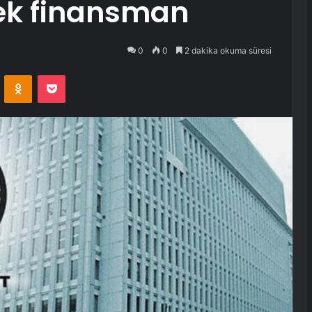
 ek finansman
0
0
2 dakika okuma süresi
VKontakte
Odnoklassniki
Pocket