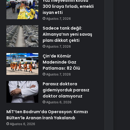
Yaz meyvesinin kilosu
300 liraya fırladı, emekli
isyan etti
Ağustos 7, 2026
Sadece tank değil:
Almanya’nın yeni savaş
planı dikkat çekti
Ağustos 7, 2026
Çin’de Kömür
Madeninde Gaz
Patlaması: 82 Ölü
Ağustos 7, 2026
Parasız doktora
gidemiyorduk parasız
doktor olamıyoruz
Ağustos 6, 2026
MİT’ten Bodrum’da Operasyon: Kırmızı
Bülten’le Aranan İranlı Yakalandı
Ağustos 6, 2026