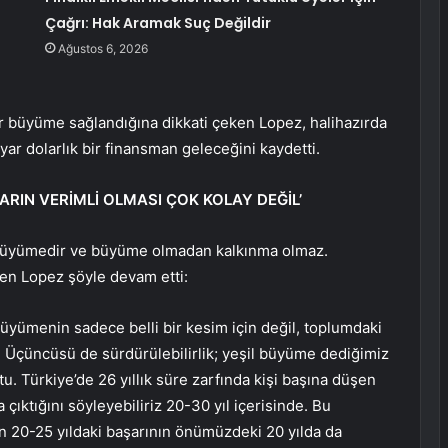
Çağrı: Hak Aramak Suç Değildir
Ağustos 6, 2026
 büyüme sağlandığına dikkati çeken Lopez, halihazırda
yar dolarlık bir finansman geleceğini kaydetti.
RIN VERİMLİ OLMASI ÇOK KOLAY DEĞİL’
ki büyümedir ve büyüme olmadan kalkınma olmaz.
en Lopez şöyle devam etti:
. Büyümenin sadece belli bir kesim için değil, toplumdaki
z. Üçüncüsü de sürdürülebilirlik; yeşil büyüme dediğimiz
u. Türkiye’de 26 yıllık süre zarfında kişi başına düşen
na çıktığını söyleyebiliriz 20-30 yıl içerisinde. Bu
n 20-25 yıldaki başarının önümüzdeki 20 yılda da