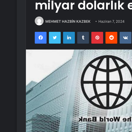
milyar dolarlık
MEHMET HAZBİN KAZBEK
Haziran 7, 2024
Facebook
Twitter
LinkedIn
Tumblr
Pinterest
Reddit