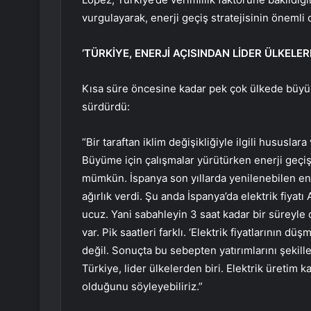
vurgulayarak, enerji geçiş stratejisinin önemli 
‘TÜRKİYE, ENERJİ AÇISINDAN LİDER ÜLKELERD
Kısa süre öncesine kadar pek çok ülkede büyüm
sürdürdü:
“Bir taraftan iklim değişikliğiyle ilgili hususl
Büyüme için çalışmalar yürütürken enerji geçişi
mümkün. İspanya son yıllarda yenilenebilen ene
ağırlık verdi. Şu anda İspanya’da elektrik fiya
ucuz. Yani sabahleyin 3 saat kadar bir süreyle d
var. Pik saatleri farklı. ‘Elektrik fiyatlarının düş
değil. Sonuçta bu sebepten yatırımlarını şekille
Türkiye, lider ülkelerden biri. Elektrik üretim
olduğunu söyleyebiliriz.”