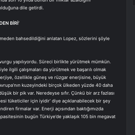
olduğuna dile getirdi.
EN BİRİ’
eden bahsedildiğini anlatan Lopez, sözlerini şöyle
ara vurgu yapılıyordu. Süreci birlikte yürütmek mümkün.
yle ilgili çalışmaları da yürütmek ve başarılı olmak
rjiye, özellikle güneş ve rüzgar enerjisine, büyük
tı Avrupa’nın kuzeyindeki birçok ülkeden yüzde 40 daha
üşük bir pik var. Neredeyse sıfır. Çünkü bir arz fazlası
mesi tüketiciler için iyidir’ diye açıklanabilecek bir şey
ndiren firmalar var. Enerji açısından baktığımızda
 kapasitesinin bugün Türkiye’de yaklaşık 105 bin megavat