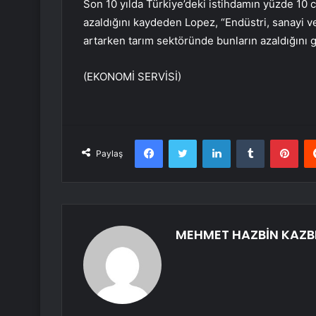
Son 10 yılda Türkiye’deki istihdamın yüzde 10 
azaldığını kaydeden Lopez, “Endüstri, sanayi v
artarken tarım sektöründe bunların azaldığını 
(EKONOMİ SERVİSİ)
Facebook
Twitter
LinkedIn
Tumblr
Pint
Paylaş
MEHMET HAZBİN KAZB