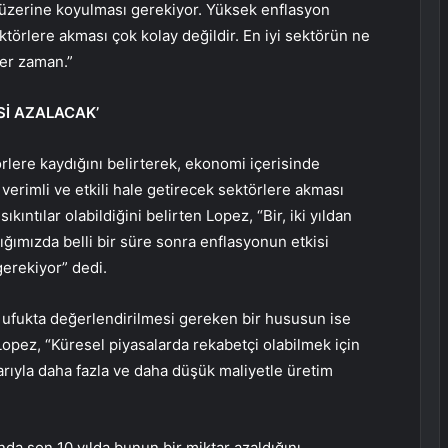
zerine koyulması gerekiyor. Yüksek enflasyon
ktörlere akması çok kolay değildir. En iyi sektörün ne
er zaman.”
Sİ AZALACAK’
rlere kaydığını belirterek, ekonomi içerisinde
erimli ve etkili hale getirecek sektörlere akması
sıkıntılar olabildiğini belirten Lopez, “Bir, iki yıldan
ızda belli bir süre sonra enflasyonun etkisi
gerekiyor” dedi.
ufukta değerlendirilmesi gereken bir hususun ise
 Lopez, “Küresel piyasalarda rekabetçi olabilmek için
larıyla daha fazla ve daha düşük maliyetle üretim
nda son 10 yılda bunun bir miktar azaldığını