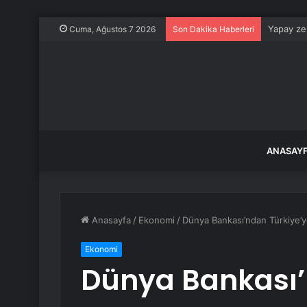
Yapay zek
Cuma, Ağustos 7 2026
Son Dakika Haberleri
ANASAY
Anasayfa
/
Ekonomi
/
Dünya Bankası’ndan Türkiye’ye
Ekonomi
Dünya Bankası’