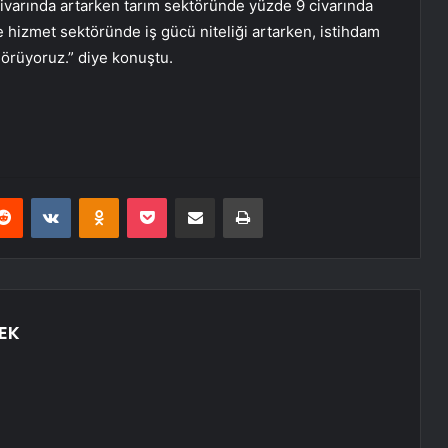
civarında artarken tarım sektöründe yüzde 9 civarında
e hizmet sektöründe iş gücü niteliği artarken, istihdam
görüyoruz.” diye konuştu.
erest
Reddit
VKontakte
Odnoklassniki
Pocket
E-Posta ile paylaş
Yazdır
EK