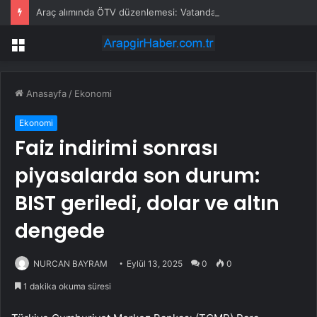
Araç alımında ÖTV düzenlemesi: Vatandaşlar bayilere akın etti
Menü
Anasayfa
/
Ekonomi
Ekonomi
Faiz indirimi sonrası
piyasalarda son durum:
BIST geriledi, dolar ve altın
dengede
NURCAN BAYRAM
Eylül 13, 2025
0
0
1 dakika okuma süresi