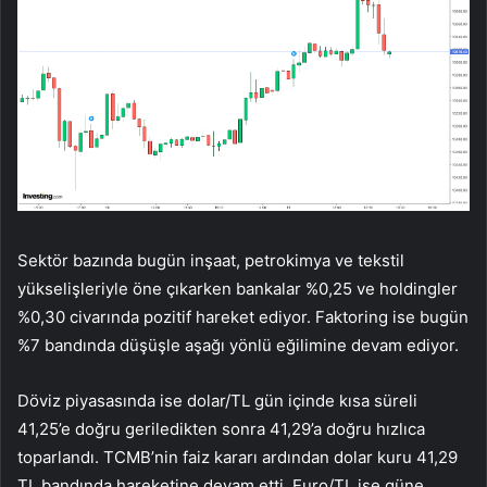
Sektör bazında bugün inşaat, petrokimya ve tekstil
yükselişleriyle öne çıkarken bankalar %0,25 ve holdingler
%0,30 civarında pozitif hareket ediyor. Faktoring ise bugün
%7 bandında düşüşle aşağı yönlü eğilimine devam ediyor.
Döviz piyasasında ise dolar/TL gün içinde kısa süreli
41,25’e doğru geriledikten sonra 41,29’a doğru hızlıca
toparlandı. TCMB’nin faiz kararı ardından dolar kuru 41,29
TL bandında hareketine devam etti. Euro/TL ise güne