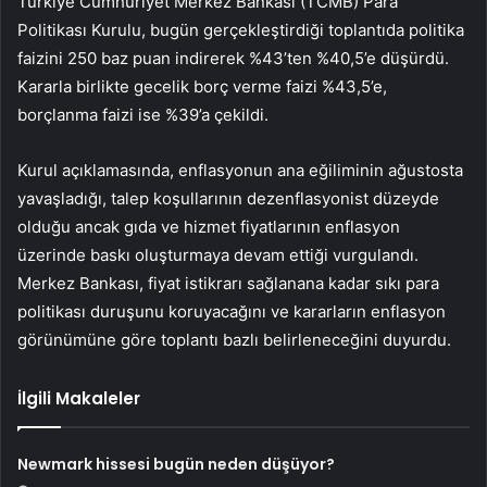
Türkiye Cumhuriyet Merkez Bankası (TCMB) Para
Politikası Kurulu, bugün gerçekleştirdiği toplantıda
politika
faizini
250 baz puan indirerek %43’ten %40,5’e düşürdü.
Kararla birlikte gecelik borç verme faizi %43,5’e,
borçlanma faizi ise %39’a çekildi.
Kurul açıklamasında, enflasyonun ana eğiliminin ağustosta
yavaşladığı, talep koşullarının dezenflasyonist düzeyde
olduğu ancak gıda ve hizmet fiyatlarının enflasyon
üzerinde baskı oluşturmaya devam ettiği vurgulandı.
Merkez Bankası, fiyat istikrarı sağlanana kadar sıkı para
politikası duruşunu koruyacağını ve kararların enflasyon
görünümüne göre toplantı bazlı belirleneceğini duyurdu.
İlgili Makaleler
Newmark hissesi bugün neden düşüyor?