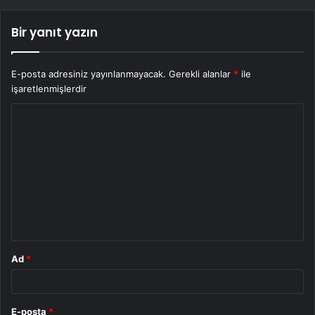
Bir yanıt yazın
E-posta adresiniz yayınlanmayacak.
Gerekli alanlar
*
ile
işaretlenmişlerdir
Y
o
r
u
m
*
Ad
*
E-posta
*