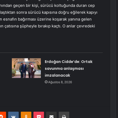
yanından geçen bir kişi, sürücü koltuğunda duran cep
olaştıktan sonra sürücü kapısına doğru eğilerek kapıyı
den esnafın bağırması üzerine koşarak yanına gelen
ın çatısına şüpheyle bırakıp kaçtı. O anlar çevredeki
Erdoğan Cidde’de: Ortak
savunma anlaşması
imzalanacak
Ağustos 8, 2026
erest
Reddit
VKontakte
Odnoklassniki
Pocket
E-Posta ile paylaş
Yazdır