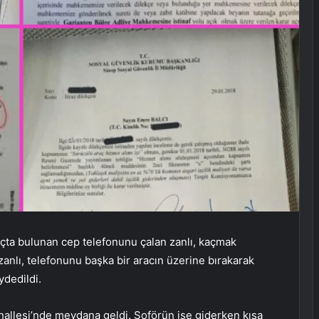
ta bulunan cep telefonunu çalan zanlı, kaçmak
anlı, telefonunu başka bir aracın üzerine bırakarak
ydedildi.
hallesi’nde meydana geldi. Şoförün işe giderken kısa