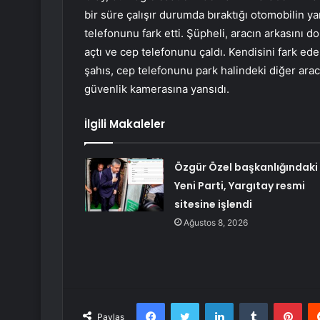
bir süre çalışır durumda bıraktığı otomobilin 
telefonunu fark etti. Şüpheli, aracın arkasını d
açtı ve cep telefonunu çaldı. Kendisini fark e
şahıs, cep telefonunu park halindeki diğer arac
güvenlik kamerasına yansıdı.
İlgili Makaleler
Özgür Özel başkanlığındaki
Yeni Parti, Yargıtay resmi
sitesine işlendi
Ağustos 8, 2026
Facebook
Twitter
LinkedIn
Tumblr
Pint
Paylaş