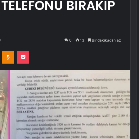
 TELEFONU BIRAKIP
3
0
13
Bir dakikadan az
VKontakte
Odnoklassniki
Pocket