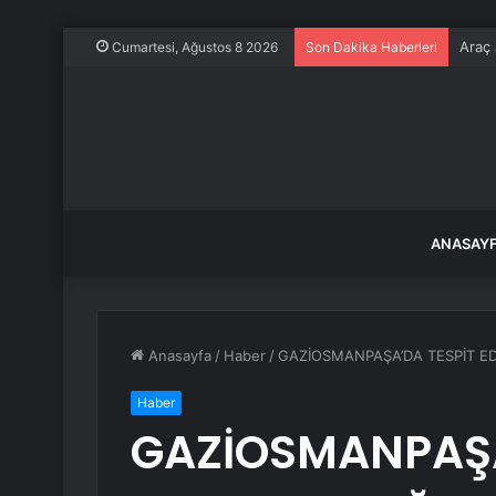
Araç 
Cumartesi, Ağustos 8 2026
Son Dakika Haberleri
ANASAY
Anasayfa
/
Haber
/
GAZİOSMANPAŞA’DA TESPİT EDİ
Haber
GAZİOSMANPAŞA’