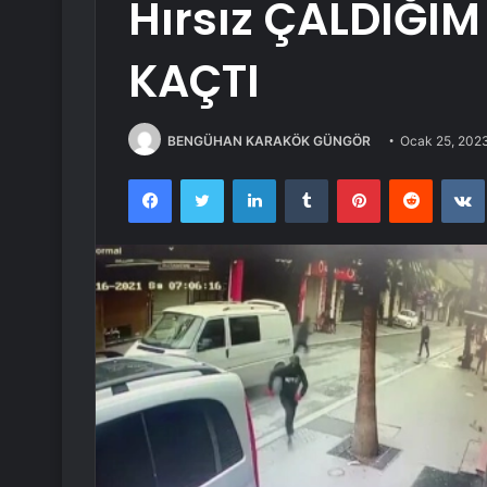
Hırsız ÇALDIĞIM
KAÇTI
BENGÜHAN KARAKÖK GÜNGÖR
Ocak 25, 202
Facebook
Twitter
LinkedIn
Tumblr
Pinterest
Reddit