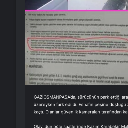
GAZİOSMANPAŞA’da, sürücünün park ettiği araç
üzereyken fark edildi. Esnafın peşine düştüğü z
kaçtı. O anlar güvenlik kameraları tarafından ka
Olay, dün öğle saatlerinde Kazım Karabekir Ma