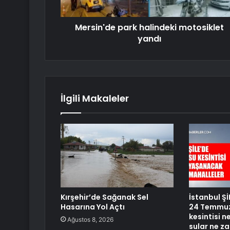
Mersin'de park halindeki motosiklet
yandı
İlgili Makaleler
Kırşehir’de Sağanak Sel
İstanbul Şİ
Hasarına Yol Açtı
24 Temmuz 
kesintisi 
Ağustos 8, 2026
sular ne z