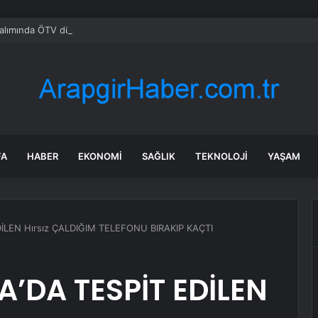
alımında ÖTV düzenlemesi: Vatandaşlar bayilere akın etti
FA
HABER
EKONOMI
SAĞLIK
TEKNOLOJI
YAŞAM
LEN Hırsız ÇALDIĞIM TELEFONU BIRAKIP KAÇTI
DA TESPİT EDİLEN