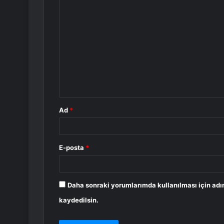
Y
o
r
u
m
*
Ad
*
E-posta
*
Daha sonraki yorumlarımda kullanılması için adı
kaydedilsin.