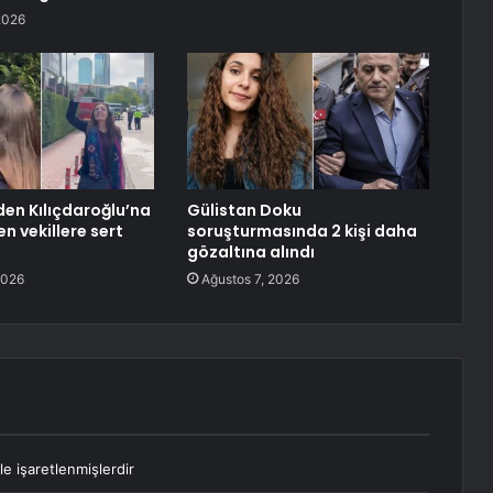
2026
den Kılıçdaroğlu’na
Gülistan Doku
n vekillere sert
soruşturmasında 2 kişi daha
gözaltına alındı
2026
Ağustos 7, 2026
le işaretlenmişlerdir