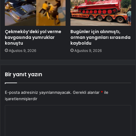
Çekmeköy’deki yol verme
Bugünler için alınmıştı,
kavgasında yumruklar
orman yangınları sırasında
konuştu
kayboldu
Ağustos 9, 2026
Ağustos 9, 2026
Bir yanıt yazın
E-posta adresiniz yayınlanmayacak.
Gerekli alanlar
*
ile
işaretlenmişlerdir
Y
o
r