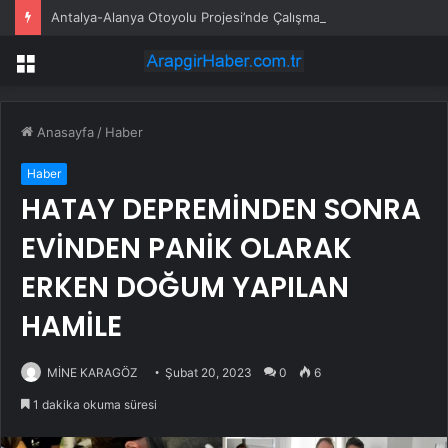
Antalya-Alanya Otoyolu Projesi’nde Çalışmalar Devam Ediyor
Menü
Anasayfa
/
Haber
Haber
HATAY DEPREMİNDEN SONRA
EVİNDEN PANİK OLARAK
ERKEN DOĞUM YAPILAN
HAMİLE
MİNE KARAGÖZ
Şubat 20, 2023
0
6
1 dakika okuma süresi