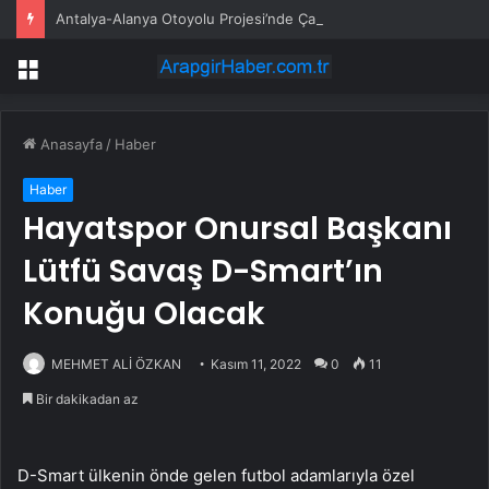
Antalya-Alanya Otoyolu Projesi’nde Çalışmalar Devam Ediyor
Menü
Anasayfa
/
Haber
Haber
Hayatspor Onursal Başkanı
Lütfü Savaş D-Smart’ın
Konuğu Olacak
MEHMET ALİ ÖZKAN
Kasım 11, 2022
0
11
Bir dakikadan az
D-Smart ülkenin önde gelen futbol adamlarıyla özel