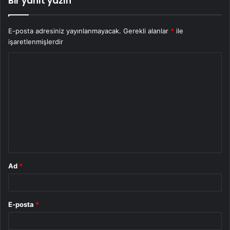
Bir yanıt yazın
E-posta adresiniz yayınlanmayacak.
Gerekli alanlar
*
ile
işaretlenmişlerdir
Y
o
r
u
m
*
Ad
*
E-posta
*