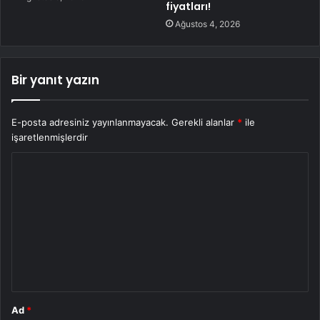
fiyatları!
Ağustos 4, 2026
Bir yanıt yazın
E-posta adresiniz yayınlanmayacak.
Gerekli alanlar
*
ile
işaretlenmişlerdir
Y
o
r
u
m
*
Ad
*