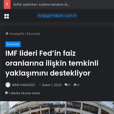
Selfie çekerken sulama kanalına düştü
Menü
Anasayfa
/
Ekonomi
Ekonomi
IMF lideri Fed’in faiz
oranlarına ilişkin temkinli
yaklaşımını destekliyor
MİNE KARAGÖZ
Şubat 1, 2024
0
0
1 dakika okuma süresi