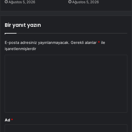
Ağustos 5, 2026
Ağustos 5, 2026
Bir yanıt yazın
E-posta adresiniz yayınlanmayacak.
Gerekli alanlar
*
ile
işaretlenmişlerdir
Y
o
r
u
m
*
Ad
*