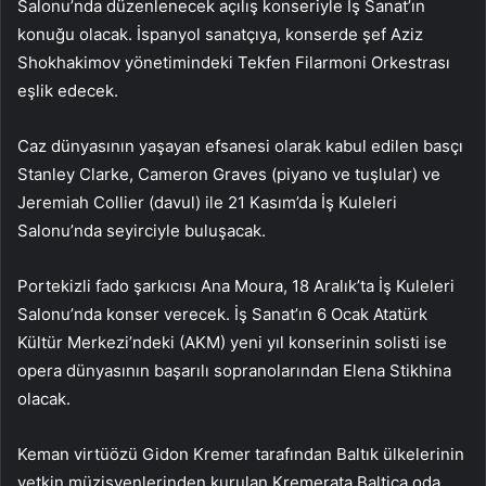
Salonu’nda düzenlenecek açılış konseriyle İş Sanat’ın
konuğu olacak. İspanyol sanatçıya, konserde şef Aziz
Shokhakimov yönetimindeki Tekfen Filarmoni Orkestrası
eşlik edecek.
Caz dünyasının yaşayan efsanesi olarak kabul edilen basçı
Stanley Clarke, Cameron Graves (piyano ve tuşlular) ve
Jeremiah Collier (davul) ile 21 Kasım’da İş Kuleleri
Salonu’nda seyirciyle buluşacak.
Portekizli fado şarkıcısı Ana Moura, 18 Aralık’ta İş Kuleleri
Salonu’nda konser verecek. İş Sanat’ın 6 Ocak Atatürk
Kültür Merkezi’ndeki (AKM) yeni yıl konserinin solisti ise
opera dünyasının başarılı sopranolarından Elena Stikhina
olacak.
Keman virtüözü Gidon Kremer tarafından Baltık ülkelerinin
yetkin müzisyenlerinden kurulan Kremerata Baltica oda