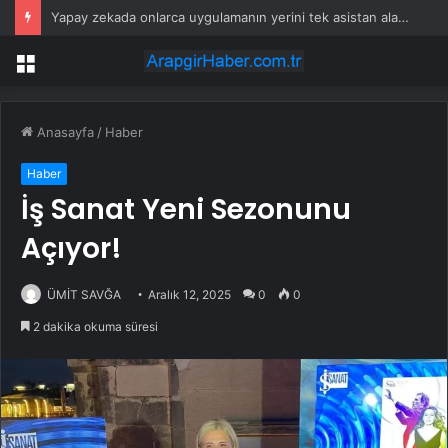
Yapay zekada onlarca uygulamanın yerini tek asistan alabilir
Menü
Anasayfa
/
Haber
Haber
İş Sanat Yeni Sezonunu
Açıyor!
ÜMİT SAVĞA
Aralık 12, 2025
0
0
2 dakika okuma süresi