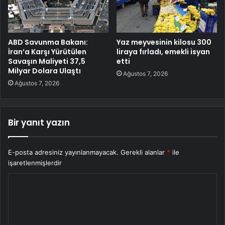
ABD Savunma Bakanı:
Yaz meyvesinin kilosu 300
İran’a Karşı Yürütülen
liraya fırladı, emekli isyan
Savaşın Maliyeti 37,5
etti
Milyar Dolara Ulaştı
Ağustos 7, 2026
Ağustos 7, 2026
Bir yanıt yazın
E-posta adresiniz yayınlanmayacak.
Gerekli alanlar
*
ile
işaretlenmişlerdir
Y
o
r