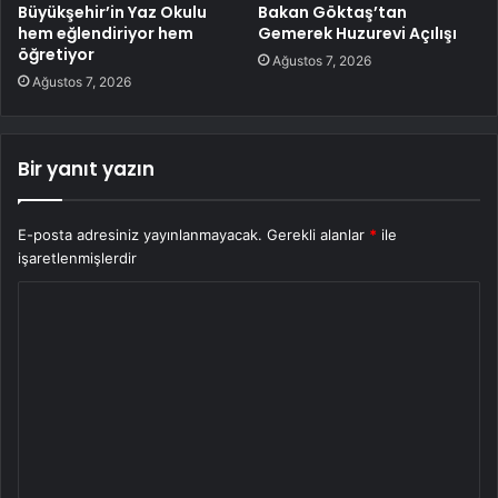
Büyükşehir’in Yaz Okulu
Bakan Göktaş’tan
hem eğlendiriyor hem
Gemerek Huzurevi Açılışı
öğretiyor
Ağustos 7, 2026
Ağustos 7, 2026
Bir yanıt yazın
E-posta adresiniz yayınlanmayacak.
Gerekli alanlar
*
ile
işaretlenmişlerdir
Y
o
r
u
m
*