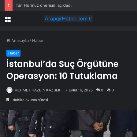
İran Hürmüz önerisini açıkladı: Başka hiçbir formülü kabul etmeyeceğiz. Savaşa hazırız
Menü
Anasayfa
/
Haber
Haber
İstanbul’da Suç Örgütüne
Operasyon: 10 Tutuklama
MEHMET HAZBİN KAZBEK
Eylül 16, 2025
0
0
1 dakika okuma süresi