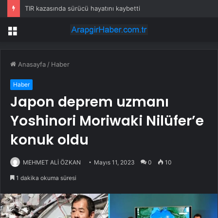
TIR kazasında sürücü hayatını kaybetti
Menü
Anasayfa
/
Haber
Haber
Japon deprem uzmanı
Yoshinori Moriwaki Nilüfer’e
konuk oldu
MEHMET ALİ ÖZKAN
Mayıs 11, 2023
0
10
1 dakika okuma süresi