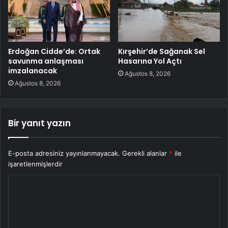
Erdoğan Cidde’de: Ortak
Kırşehir’de Sağanak Sel
savunma anlaşması
Hasarına Yol Açtı
imzalanacak
Ağustos 8, 2026
Ağustos 8, 2026
Bir yanıt yazın
E-posta adresiniz yayınlanmayacak.
Gerekli alanlar
*
ile
işaretlenmişlerdir
Y
o
r