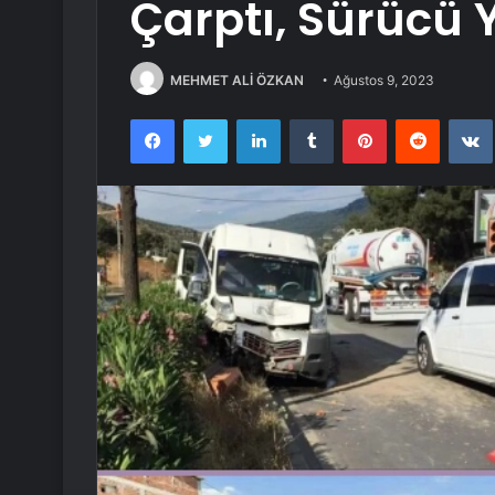
Çarptı, Sürücü 
MEHMET ALİ ÖZKAN
Ağustos 9, 2023
Facebook
Twitter
LinkedIn
Tumblr
Pinterest
Reddit