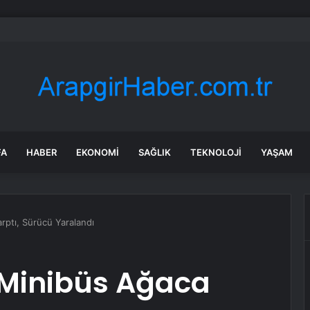
klı Emekli Meclisi’nden Tutuklu Üyeler İçin Çağrı: Hak Aramak Suç Değildi
FA
HABER
EKONOMI
SAĞLIK
TEKNOLOJI
YAŞAM
ptı, Sürücü Yaralandı
Minibüs Ağaca