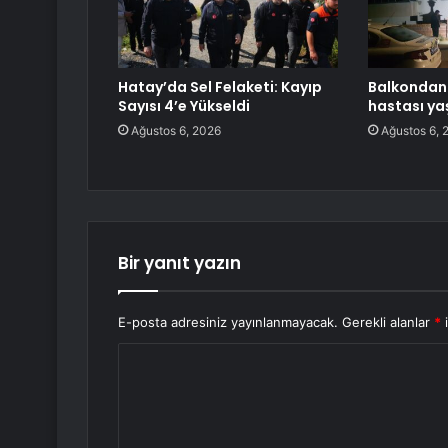
Hatay’da Sel Felaketi: Kayıp
Balkondan
Sayısı 4’e Yükseldi
hastası ya
Ağustos 6, 2026
Ağustos 6, 
Bir yanıt yazın
E-posta adresiniz yayınlanmayacak.
Gerekli alanlar
*
i
Y
o
r