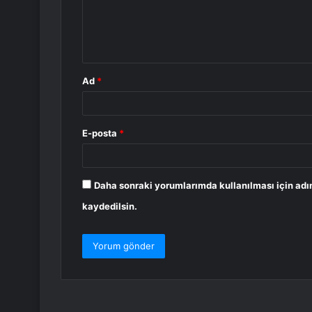
u
m
*
Ad
*
E-posta
*
Daha sonraki yorumlarımda kullanılması için adı
kaydedilsin.