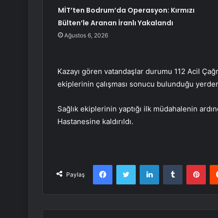
MİT’ten Bodrum’da Operasyon: Kırmızı
Bülten’le Aranan İranlı Yakalandı
Ağustos 6, 2026
Kazayı gören vatandaşlar durumu 112 Acil Çağrı
ekiplerinin çalışması sonucu bulunduğu yerden 
Sağlık ekiplerinin yaptığı ilk müdahalenin ar
Hastanesine kaldırıldı.
Facebook
Twitter
LinkedIn
Tumblr
Pint
Paylaş