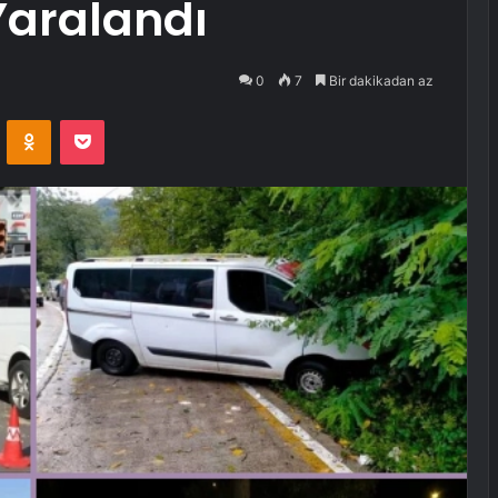
Yaralandı
0
7
Bir dakikadan az
VKontakte
Odnoklassniki
Pocket