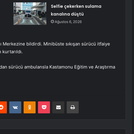
Selfie çekerken sulama
kanalına düştü
Ağustos 6, 2026
 Merkezine bildirdi. Minibüste sıkışan sürücü itfaiye
kurtarıldı.
dından sürücü ambulansla Kastamonu Eğitim ve Araştırma
erest
Reddit
VKontakte
Odnoklassniki
Pocket
E-Posta ile paylaş
Yazdır