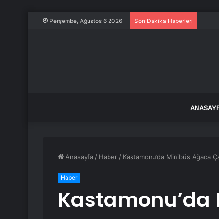
Fındı
Perşembe, Ağustos 6 2026
Son Dakika Haberleri
ANASAY
Anasayfa
/
Haber
/
Kastamonu’da Minibüs Ağaca Çar
Haber
Kastamonu’da 