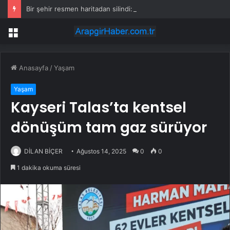
Bir şehir resmen haritadan silindi: Halk tahliye edildi
Menü
Anasayfa
/
Yaşam
Yaşam
Kayseri Talas’ta kentsel
dönüşüm tam gaz sürüyor
DİLAN BİÇER
Ağustos 14, 2025
0
0
1 dakika okuma süresi