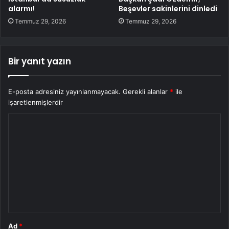
alarmı!
Beşevler sakinlerini dinledi
Temmuz 29, 2026
Temmuz 29, 2026
Bir yanıt yazın
E-posta adresiniz yayınlanmayacak.
Gerekli alanlar
*
ile
işaretlenmişlerdir
Y
o
r
u
m
*
Ad
*