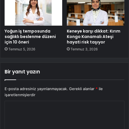
Yoğun iş temposunda
Keneye karşı dikkat: Kırım
sağlıklı beslenme düzeni
Kongo Kanamalı Ateşi
için 10 öneri
hayati risk taşıyor
Temmuz 5, 2026
Temmuz 3, 2026
Bir yanıt yazın
E-posta adresiniz yayınlanmayacak.
Gerekli alanlar
*
ile
işaretlenmişlerdir
Y
o
r