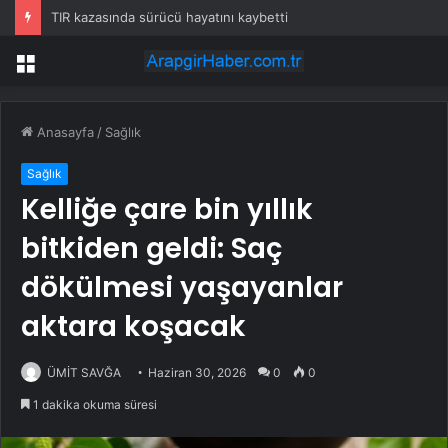
TIR kazasında sürücü hayatını kaybetti
Menü
Anasayfa
/
Sağlık
Sağlık
Kelliğe çare bin yıllık
bitkiden geldi: Saç
dökülmesi yaşayanlar
aktara koşacak
ÜMİT SAVĞA
Haziran 30, 2026
0
0
1 dakika okuma süresi