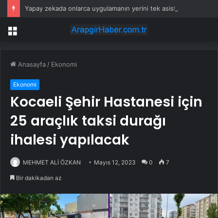
Yapay zekada onlarca uygulamanın yerini tek asistan alabilir
Menü
Anasayfa
/
Ekonomi
Ekonomi
Kocaeli Şehir Hastanesi için
25 araçlık taksi durağı
ihalesi yapılacak
MEHMET ALİ ÖZKAN
Mayıs 12, 2023
0
7
Bir dakikadan az