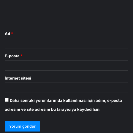
m
*
Ad
*
E-posta
*
İnternet sitesi
Daha sonraki yorumlarımda kullanılması için adım, e-posta
adresim ve site adresim bu tarayıcıya kaydedilsin.