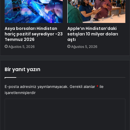
Asya borsaları Hindistan
Apple’ın Hindistan’daki
hariç pozitif seyrediyor -23
satışları 10 milyar doları
Temmuz 2026
aştı
Ağustos 5, 2026
Ağustos 5, 2026
Bir yanıt yazın
E-posta adresiniz yayınlanmayacak.
Gerekli alanlar
*
ile
işaretlenmişlerdir
Y
o
r
u