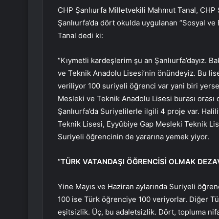
CHP Şanlıurfa Milletvekili Mahmut Tanal, CHP Şa
Şanlıurfa’da dört okulda uygulanan “Sosyal ve E
Tanal dedi ki:
“Kıymetli kardeşlerim şu an Şanlıurfa’dayız. Ba
ve Teknik Anadolu Lisesi’nin önündeyiz. Bu lis
veriliyor 100 suriyeli öğrenci var yani biri yer
Mesleki ve Teknik Anadolu Lisesi burası orası
Şanlıurfa’da Suriyelilerle ilgili 4 proje var. Ha
Teknik Lisesi, Eyyübiye Gap Mesleki Teknik Li
Suriyeli öğrencinin de yararına yemek yiyor.
“TÜRK VATANDAŞI ÖĞRENCİSİ OLMAK DEZA
Yine Mayıs ve Haziran aylarında Suriyeli öğrenci
100 ise Türk öğrenciye 100 veriyorlar. Diğer Türk
eşitsizlik. Üç, bu adaletsizlik. Dört, topluma ni