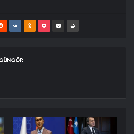
erest
Reddit
VKontakte
Odnoklassniki
Pocket
E-Posta ile paylaş
Yazdır
 GÜNGÖR