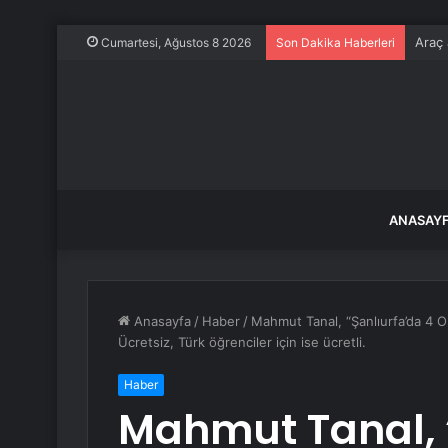
Araç 
Cumartesi, Ağustos 8 2026
Son Dakika Haberleri
ANASAY
Anasayfa
/
Haber
/
Mahmut Tanal, “Şanlıurfa’da 4 O
Ücretsiz, Türk öğrenciler için ise ücretli.
Haber
Mahmut Tanal, 