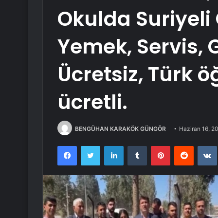
Okulda Suriyeli
Yemek, Servis, G
Ücretsiz, Türk öğ
ücretli.
BENGÜHAN KARAKÖK GÜNGÖR
Haziran 16, 2
Facebook
Twitter
LinkedIn
Tumblr
Pinterest
Reddit