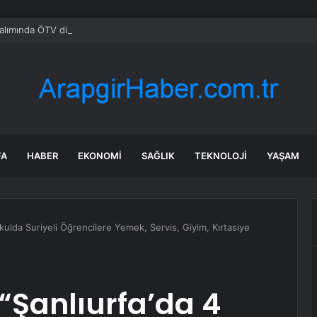
alımında ÖTV düzenlemesi: Vatandaşlar bayilere akın etti
FA
HABER
EKONOMI
SAĞLIK
TEKNOLOJI
YAŞAM
kulda Suriyeli Öğrencilere Yemek, Servis, Giyim, Kırtasiye
“Şanlıurfa’da 4