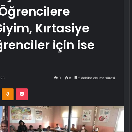
 Öğrencilere
iyim, Kırtasiye
renciler için ise
023
0
8
2 dakika okuma süresi
VKontakte
Odnoklassniki
Pocket