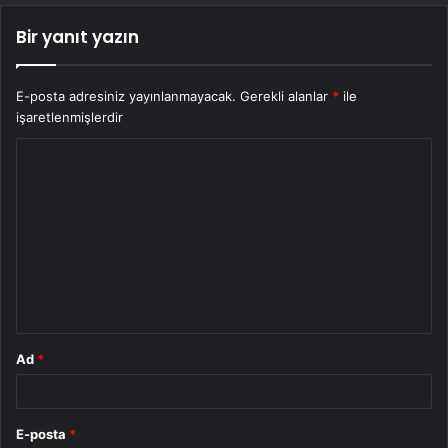
Bir yanıt yazın
E-posta adresiniz yayınlanmayacak.
Gerekli alanlar
*
ile
işaretlenmişlerdir
Y
o
r
u
m
*
Ad
*
E-posta
*