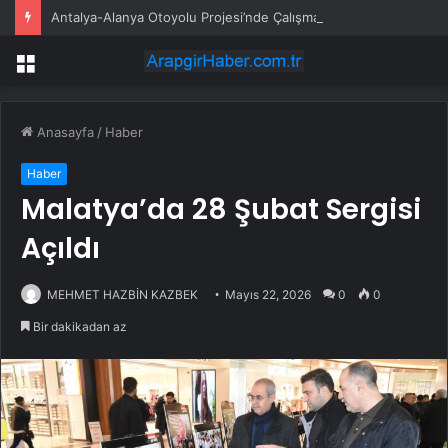
Antalya-Alanya Otoyolu Projesi’nde Çalışmalar Devam Ediyor
Menü
Anasayfa
/
Haber
Haber
Malatya’da 28 Şubat Sergisi
Açıldı
MEHMET HAZBİN KAZBEK
Mayıs 22, 2026
0
0
Bir dakikadan az