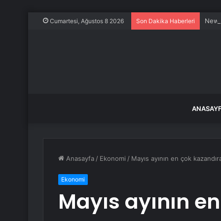
Newm
Cumartesi, Ağustos 8 2026
Son Dakika Haberleri
ANASAY
Anasayfa
/
Ekonomi
/
Mayıs ayının en çok kazandıran 
Ekonomi
Mayıs ayının e