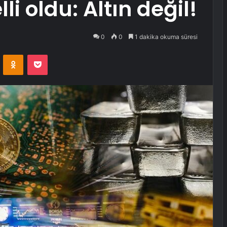
li oldu: Altın değil!
0
0
1 dakika okuma süresi
VKontakte
Odnoklassniki
Pocket