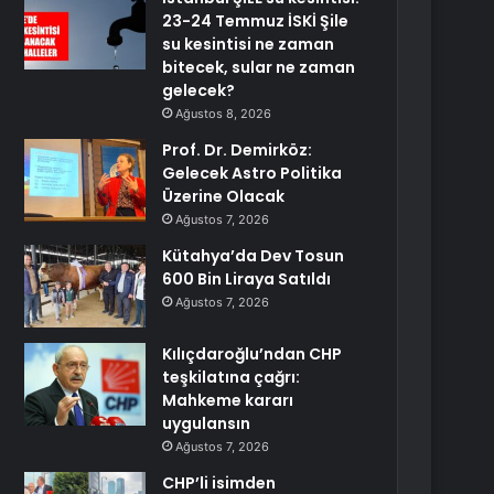
23-24 Temmuz İSKİ Şile
su kesintisi ne zaman
bitecek, sular ne zaman
gelecek?
Ağustos 8, 2026
Prof. Dr. Demirköz:
Gelecek Astro Politika
Üzerine Olacak
Ağustos 7, 2026
Kütahya’da Dev Tosun
600 Bin Liraya Satıldı
Ağustos 7, 2026
Kılıçdaroğlu’ndan CHP
teşkilatına çağrı:
Mahkeme kararı
uygulansın
Ağustos 7, 2026
CHP’li isimden