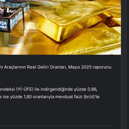
ım Araçlarının Reel Getiri Oranları, Mayıs 2025 raporunu
at endeksi (Yİ-ÜFE) ile indirgendiğinde yüzde 0,86,
e ise yüzde 1,80 oranlarıyla mevduat faizi (brüt)’te