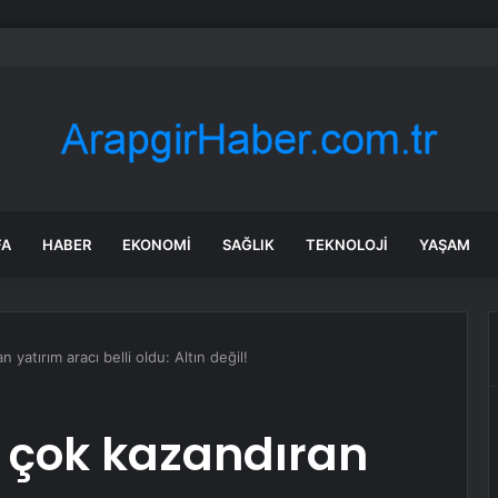
ark hissesi bugün neden düşüyor?
FA
HABER
EKONOMI
SAĞLIK
TEKNOLOJI
YAŞAM
yatırım aracı belli oldu: Altın değil!
n çok kazandıran