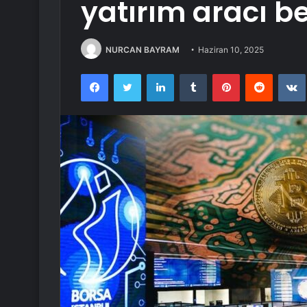
yatırım aracı bel
NURCAN BAYRAM
Haziran 10, 2025
Facebook
Twitter
LinkedIn
Tumblr
Pinterest
Reddit