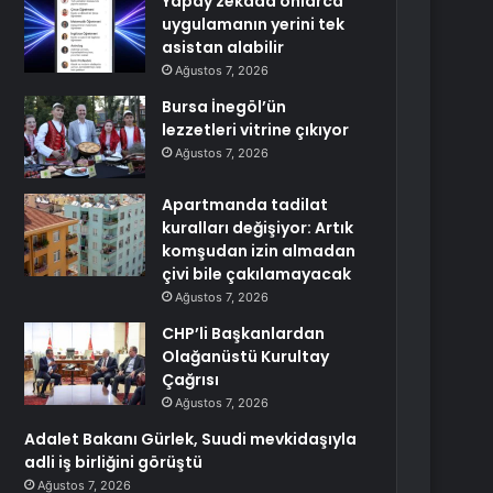
Yapay zekada onlarca
uygulamanın yerini tek
asistan alabilir
Ağustos 7, 2026
Bursa İnegöl’ün
lezzetleri vitrine çıkıyor
Ağustos 7, 2026
Apartmanda tadilat
kuralları değişiyor: Artık
komşudan izin almadan
çivi bile çakılamayacak
Ağustos 7, 2026
CHP’li Başkanlardan
Olağanüstü Kurultay
Çağrısı
Ağustos 7, 2026
Adalet Bakanı Gürlek, Suudi mevkidaşıyla
adli iş birliğini görüştü
Ağustos 7, 2026