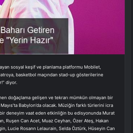
sayan sosyal keşif ve planlama platformu Mobilet,
iyatroya, basketbol maçından stad-up gösterilerine
!” diyor.
mamen doğaçlama gelişen ve tekrarı mümkün olmayan bir
yıs’ta Babylon’da olacak. Müziğin farklı türlerini icra
z bir deneyim vaat eden etkinliğin bu edisyonunda Murat
kan, Ruşen Can Acet, Muaz Ceyhan, Özer Ateş, Hakan
in, Lucie Rosann Lelaurain, Selda Öztürk, Hüseyin Can