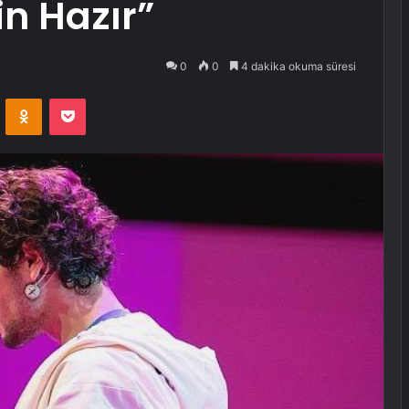
in Hazır”
0
0
4 dakika okuma süresi
VKontakte
Odnoklassniki
Pocket