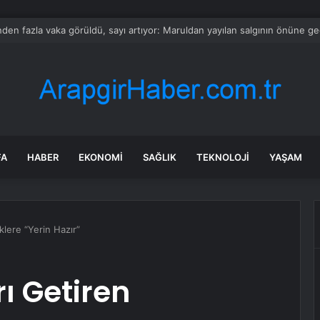
’da Sel Felaketi: Kayıp Sayısı 4’e Yükseldi
FA
HABER
EKONOMI
SAĞLIK
TEKNOLOJI
YAŞAM
klere “Yerin Hazır”
ı Getiren