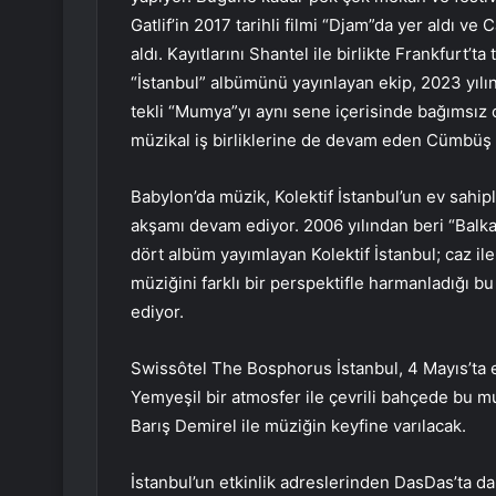
Gatlif’in 2017 tarihli filmi “Djam”da yer aldı v
aldı. Kayıtlarını Shantel ile birlikte Frankfurt
“İstanbul” albümünü yayınlayan ekip, 2023 yılın
tekli “Mumya”yı aynı sene içerisinde bağımsız o
müzikal iş birliklerine de devam eden Cümbüş 
Babylon’da müzik, Kolektif İstanbul’un ev sahi
akşamı devam ediyor. 2006 yılından beri “Balkana
dört albüm yayımlayan Kolektif İstanbul; caz i
müziğini farklı bir perspektifle harmanladığı b
ediyor.
Swissôtel The Bosphorus İstanbul, 4 Mayıs’ta efs
Yemyeşil bir atmosfer ile çevrili bahçede bu
Barış Demirel ile müziğin keyfine varılacak.
İstanbul’un etkinlik adreslerinden DasDas’ta da