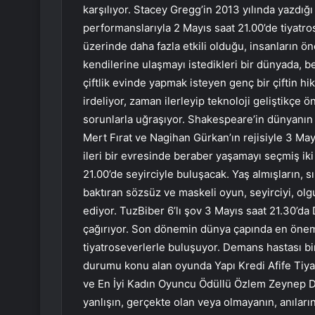
karşılıyor. Stacey Gregg’in 2013 yılında yazdı
performanslarıyla 2 Mayıs saat 21.00’de tiyatr
üzerinde daha fazla etkili olduğu, insanların ön
kendilerine ulaşmayı istedikleri bir dünyada,
çiftlik evinde yapmak isteyen genç bir çiftin hi
irdeliyor, zaman ilerleyip teknoloji geliştikçe
sorunlarla uğraşıyor. Shakespeare’in dünyanın 
Mert Fırat ve Nagihan Gürkan’ın rejisiyle 3 Ma
ileri bir evresinde beraber yaşamayı seçmiş iki
21.00’de seyirciyle buluşacak. Yaş almışların, 
baktıran sözsüz ve maskeli oyun, seyirciyi, ol
ediyor. TuzBiber 6’lı şov 3 Mayıs saat 21.30’d
çağırıyor. Son dönemin dünya çapında en öneml
tiyatroseverlerle buluşuyor. Demans hastası bi
durumu konu alan oyunda Yapı Kredi Afife Tiyat
ve En İyi Kadın Oyuncu Ödüllü Özlem Zeynep Din
yanlışın, gerçekte olan veya olmayanın, anıları