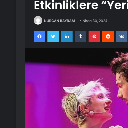
Etkinliklere “Yer
NURCAN BAYRAM
Nisan 30, 2024
Facebook
Twitter
LinkedIn
Tumblr
Pinterest
Reddit