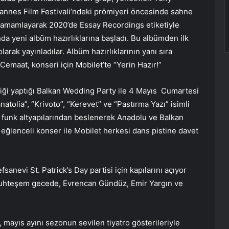
e Cannes Film Festivali’ndeki prömiyeri öncesinde sahne
’ta tamamlayarak 2020’de Essay Recordings etiketiyle
da yeni albüm hazırlıklarına başladı. Bu albümden ilk
larak yayınladılar. Albüm hazırlıklarının yanı sıra
Cemaat, konseri için Mobilet’te “Yerin Hazır!”
pliği yaptığı Balkan Wedding Party ile 4 Mayıs Cumartesi
tolia”, “Krivoto”, “Kerevet” ve “Pastırma Yazı” isimli
le funk altyapılarından beslenerek Anadolu ve Balkan
u eğlenceli konser ile Mobilet herkesi dans pistine davet
anevi St. Patrick’s Day partisi için kapılarını açıyor
 muhteşem gecede, Evrencan Gündüz, Emir Yargın ve
, mayıs ayını sezonun sevilen tiyatro gösterileriyle