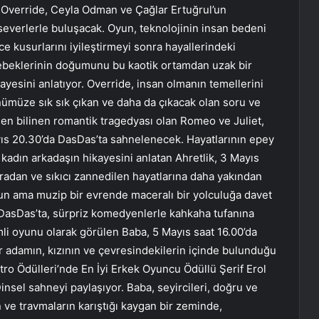
ğı Override, Ceyla Odman ve Çağlar Ertuğrul’un
oseverlerle buluşacak. Oyun, teknolojinin insan bedeni
ce kusurlarını iyileştirmeyi sonra hayallerindeki
 bebeklerinin doğumunu bu kaotik ortamdan uzak bir
kayesini anlatıyor. Override, insan olmanın temellerini
 önümüze sık sık çıkan ve daha da çıkacak olan soru ve
en bilinen romantik tragedyası olan Romeo ve Juliet,
yıs 20.30’da DasDas’ta sahnelenecek. Hayatlarının epey
 kadın arkadaşın hikayesini anlatan Ahretlik, 3 Mayıs
sıradan ve sıkıcı zannedilen hayatlarına daha yakından
gun ama muzip bir evrende maceralı bir yolculuğa davet
a DasDas’ta, sürpriz komedyenlerle kahkaha tufanına
i oyunu olarak görülen Baba, 5 Mayıs saat 16.00’da
r adamın, kızının ve çevresindekilerin içinde bulunduğu
ro Ödülleri’nde En İyi Erkek Oyuncu Ödüllü Şerif Erol
sel sahneyi paylaşıyor. Baba, seyircileri, doğru ve
n ve travmaların karıştığı kaygan bir zeminde,