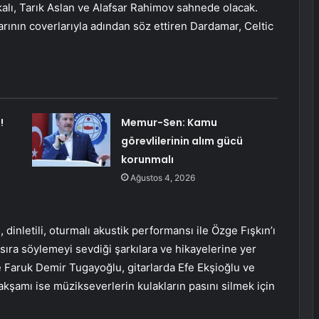
lı, Tarık Aslan ve Alafsar Rahimov sahnede olacak.
arının coverlarıyla adından söz ettiren Dardamar, Celtic
!
Memur-Sen: Kamu
görevlilerinin alım gücü
korunmalı
Ağustos 4, 2026
 dinletili, oturmalı akustik performansı ile Özge Fışkın’ı
 sıra söylemeyi sevdiği şarkılara ve hikayelerine yer
 Faruk Demir Tugayoğlu, gitarlarda Efe Ekşioğlu ve
kşamı ise müzikseverlerin kulakların pasını silmek için