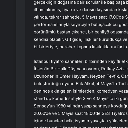
gerçekliğin doğasına dair sorular ile baş başa 
ilham alınmış, tiyatro ve dansın kıyısından kışkı
yılında, tekrar sahnede. 5 Mayıs saat 17.00’de 
performanslarıyla seyirciyle buluşacak bu göste
görünümlü baştan çıkarıcı, bir banliyö odasınd
kendisi olabilir. Git gide, ilişkiler kuruldukça 
birbirleriyle, beraber kapana kısıldıklarını fark 
İstanbul tiyatro sahneleri birbirinden keyifli e
İbsen’in Bir Halk Düşmanı oyunu, Rutkay Aziz’i
Uzunöner’in Ömer Hayyam, Neyzen Tevfik, Can Yü
buluşturduğu oyunu Etik Alkol, 4 Mayıs’ta Tor
denince akla gelen isimlerden, komedyen yazar 
stand up komedi setiyle 3 ve 4 Mayıs’ta iki g
Şensoy’un 1980 yılında yazıp sahneye koyduğu 
20.00’de ve 5 Mayıs saat 18.00’de SES Tiyatrosu
içinde bunalan halk, isyanın yavaştan yükselen 