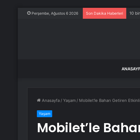
Hatay
Perşembe, Ağustos 6 2026
Son Dakika Haberleri
ANASAY
Anasayfa
/
Yaşam
/
Mobilet’le Baharı Getiren Etkinli
Yaşam
Mobilet’le Bahar