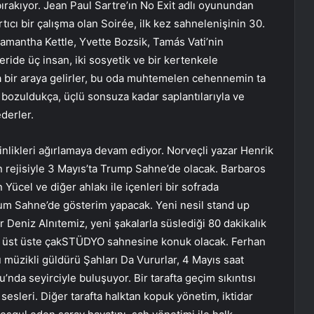
bırakıyor. Jean Paul Sartre’ın No Exit adlı oyunundan
rtıcı bir çalışma olan Soirée, ilk kez sahnelenişinin 30.
Samantha Kettle, Yvette Bozsik, Tamás Vati’nin
ride üç insan, iki sosyetik ve bir kertenkele
a bir araya gelirler, bu oda muhtemelen cehennemin ta
ve bozuldukça, üçlü sonsuza kadar saplantılarıyla ve
ederler.
tkinlikleri ağırlamaya devam ediyor. Norveçli yazar Henrik
n rejisiyle 3 Mayıs’ta Trump Sahne’de olacak. Barbaros
cel ve diğer ahlakı ile içenleri bir sofrada
tum Sahne’de gösterim yapacak. Yeni nesil stand up
Deniz Alnıtemiz, yeni şakalarla süslediği 80 dakikalık
ün üst üste çakSTÜDYO sahnesine konuk olacak. Ferhan
müzikli güldürü Şahları Da Vururlar, 4 Mayıs saat
’nda seyirciyle buluşuyor. Bir tarafta geçim sıkıntısı
sesleri. Diğer tarafta halktan kopuk yönetim, iktidar