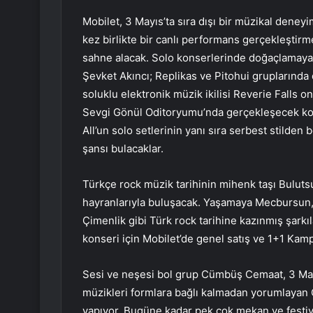
Mobilet, 3 Mayıs’ta sıra dışı bir müzikal deneyim
kez birlikte bir canlı performans gerçekleştir
sahne alacak. Solo konserlerinde doğaçlamaya 
Şevket Akıncı; Replikas ve Pitohui gruplarında
soluklu elektronik müzik ikilisi Reverie Falls on
Sevgi Gönül Oditoryumu’nda gerçekleşecek kons
All’un solo setlerinin yanı sıra serbest stild
şansı bulacaklar.
Türkçe rock müzik tarihinin mihenk taşı Buluts
hayranlarıyla buluşacak. Yaşamaya Mecbursun
Çimenlik gibi Türk rock tarihine kazınmış şarkı
konseri için Mobilet’de genel satış ve 1+1 Kampa
Sesi ve neşesi bol grup Cümbüş Cemaat, 3 May
müzikleri formlara bağlı kalmadan yorumlayan
yapıyor. Bugüne kadar pek çok mekan ve festi