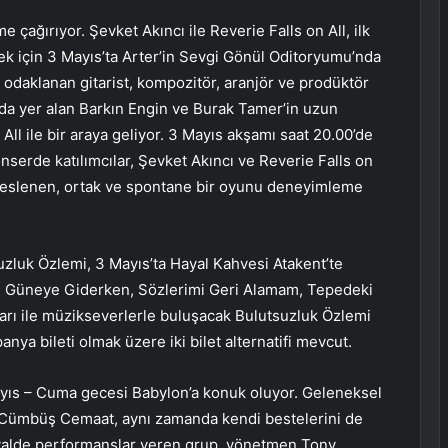
e çağırıyor. Şevket Akıncı ile Reverie Falls on All, ilk
mek için 3 Mayıs’ta Arter’in Sevgi Gönül Oditoryumu’nda
odaklanan gitarist, kompozitör, aranjör ve prodüktör
 da yer alan Barkın Engin ve Burak Tamer’in uzun
 All ile bir araya geliyor. 3 Mayıs akşamı saat 20.00’de
erde katılımcılar, Şevket Akıncı ve Reverie Falls on
en beslenen, ortak ve spontane bir oyunu deneyimleme
uzluk Özlemi, 3 Mayıs’ta Hayal Kahvesi Atakent’te
, Güneye Giderken, Sözlerimi Geri Alamam, Tepedeki
ları ile müzikseverlerle buluşacak Bulutsuzluk Özlemi
nya bileti olmak üzere iki bilet alternatifi mevcut.
ıs – Cuma gecesi Babylon’a konuk oluyor. Geleneksel
 Cümbüş Cemaat, aynı zamanda kendi bestelerini de
valde performanslar veren grup, yönetmen Tony