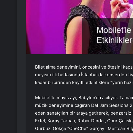
Bilet alma deneyimini, öncesini ve ötesini kap
mayısın ilk haftasında İstanbul’da konserden t
kadar birbirinden keyifli etkinliklere “yerin hazır
Mobilet’le mayıs ayı, Babylon’da açılıyor. Ta
müzik deneyimine çağıran Daf Jam Sessions 2 Ma
eden sanatçıları bir araya getirerek, benzersi
Ertel, Koray Tarhan, Rubar Dindar, Onur Çalış
Gürbüz, Gökçe “CheChe” Gürçay , Mertcan Bilg