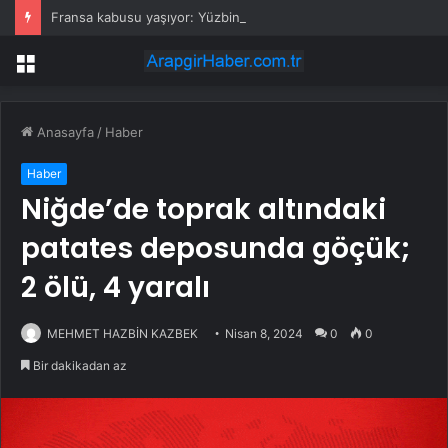
Fransa kabusu yaşıyor: Yüzbinlerce kişi kaçıyor alevler kovalıyor
Menü
Anasayfa
/
Haber
Haber
Niğde’de toprak altındaki
patates deposunda göçük;
2 ölü, 4 yaralı
MEHMET HAZBİN KAZBEK
Nisan 8, 2024
0
0
Bir dakikadan az