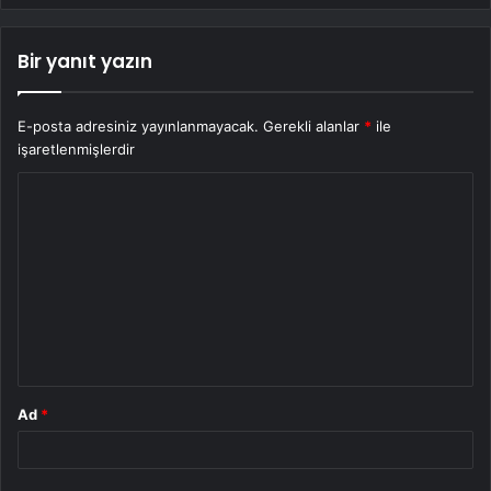
Bir yanıt yazın
E-posta adresiniz yayınlanmayacak.
Gerekli alanlar
*
ile
işaretlenmişlerdir
Y
o
r
u
m
*
Ad
*