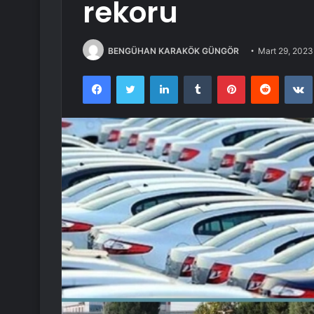
rekoru
BENGÜHAN KARAKÖK GÜNGÖR
Mart 29, 2023
Facebook
Twitter
LinkedIn
Tumblr
Pinterest
Reddit