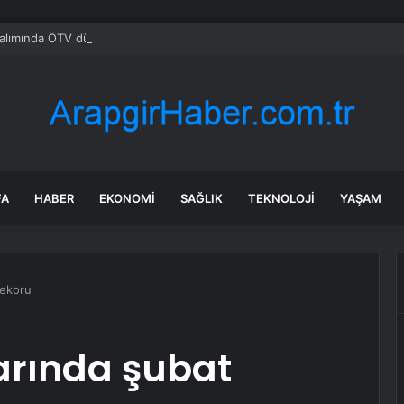
alımında ÖTV düzenlemesi: Vatandaşlar bayilere akın etti
FA
HABER
EKONOMI
SAĞLIK
TEKNOLOJI
YAŞAM
rekoru
arında şubat