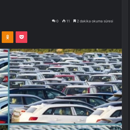
0
11
2 dakika okuma süresi
VKontakte
Odnoklassniki
Pocket