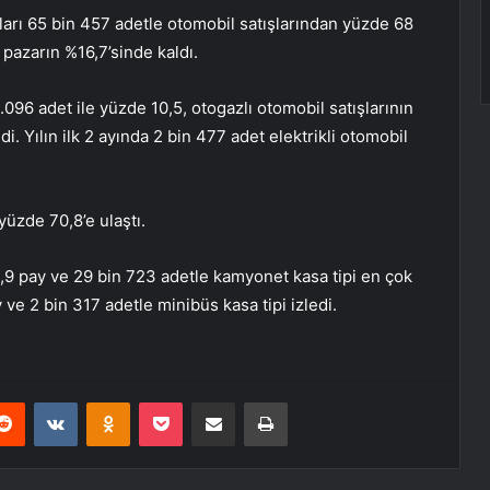
arı 65 bin 457 adetle otomobil satışlarından yüzde 68
e pazarın %16,7’sinde kaldı.
0.096 adet ile yüzde 10,5, otogazlı otomobil satışlarının
ldi. Yılın ilk 2 ayında 2 bin 477 adet elektrikli otomobil
yüzde 70,8’e ulaştı.
82,9 pay ve 29 bin 723 adetle kamyonet kasa tipi en çok
 ve 2 bin 317 adetle minibüs kasa tipi izledi.
erest
Reddit
VKontakte
Odnoklassniki
Pocket
E-Posta ile paylaş
Yazdır