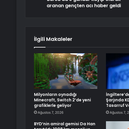
aranan gençten acı haber geldi
İlgili Makaleler
Milyonların oynadığı
İngiltere’d
Minecraft, Switch 2’de yeni
Şarjında KD
grafiklerle geliyor
Tasarruf V
Ağustos 7, 2026
Ağustos 7, 
BYD’nin amiral gemisi Da Han