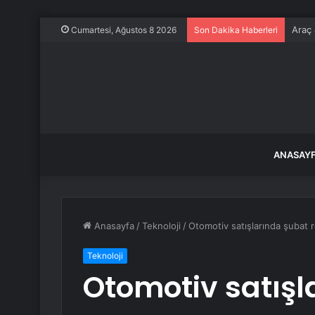
Araç 
Cumartesi, Ağustos 8 2026
Son Dakika Haberleri
ANASAY
Anasayfa
/
Teknoloji
/
Otomotiv satışlarında şubat 
Teknoloji
Otomotiv satışl