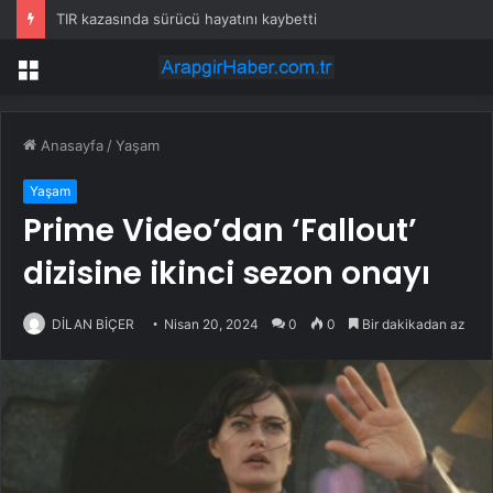
TIR kazasında sürücü hayatını kaybetti
Menü
Anasayfa
/
Yaşam
Yaşam
Prime Video’dan ‘Fallout’
dizisine ikinci sezon onayı
DİLAN BİÇER
Nisan 20, 2024
0
0
Bir dakikadan az