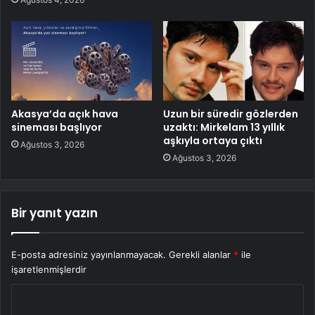
Akasya’da açık hava
Uzun bir süredir gözlerden
sineması başlıyor
uzaktı: Mirkelam 13 yıllık
aşkıyla ortaya çıktı
Ağustos 3, 2026
Ağustos 3, 2026
Bir yanıt yazın
E-posta adresiniz yayınlanmayacak.
Gerekli alanlar
*
ile
işaretlenmişlerdir
Y