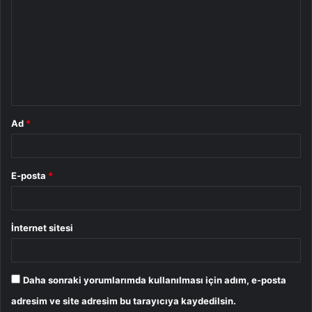
o
r
u
m
*
Ad
*
E-posta
*
İnternet sitesi
Daha sonraki yorumlarımda kullanılması için adım, e-posta
adresim ve site adresim bu tarayıcıya kaydedilsin.