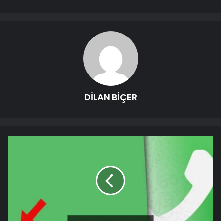
DİLAN BİÇER