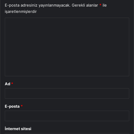
E-posta adresiniz yayınlanmayacak.
Gerekli alanlar
*
ile
işaretlenmişlerdir
Y
o
r
u
m
*
Ad
*
E-posta
*
İnternet sitesi