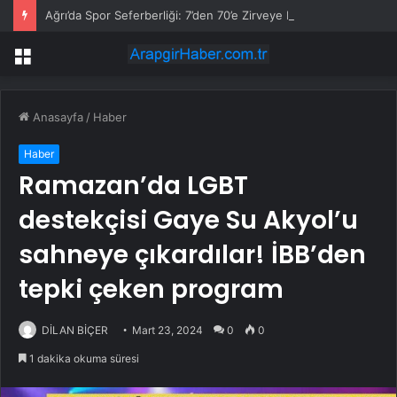
Ağrı’da Spor Seferberliği: 7’den 70’e Zirveye Projesi Rekorlarla İlerliyor
Menü
Anasayfa
/
Haber
Haber
Ramazan’da LGBT
destekçisi Gaye Su Akyol’u
sahneye çıkardılar! İBB’den
tepki çeken program
DİLAN BİÇER
Mart 23, 2024
0
0
1 dakika okuma süresi