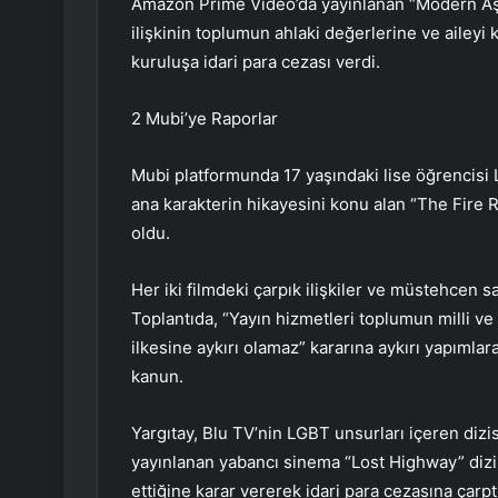
Amazon Prime Video’da yayınlanan “Modern Aşk”
ilişkinin toplumun ahlaki değerlerine ve aileyi
kuruluşa idari para cezası verdi.
2 Mubi’ye Raporlar
Mubi platformunda 17 yaşındaki lise öğrencisi Luc
ana karakterin hikayesini konu alan “The Fire Ro
oldu.
Her iki filmdeki çarpık ilişkiler ve müstehcen sa
Toplantıda, “Yayın hizmetleri toplumun milli v
ilkesine aykırı olamaz” kararına aykırı yapımlara
kanun.
Yargıtay, Blu TV’nin LGBT unsurları içeren di
yayınlanan yabancı sinema “Lost Highway” dizisin
ettiğine karar vererek idari para cezasına çarptı