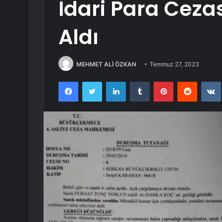
İdari Para Ceza
Aldı
MEHMET ALİ ÖZKAN
Temmuz 27, 2023
Facebook
Twitter
LinkedIn
Tumblr
Pinterest
Reddit