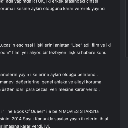
 adlı yapımda RTÜK, iki erkek arasındaki cinsel
 koruma ilkesine aykırı olduğuna karar vererek yayıncı
as’ın eşcinsel ilişkilerini anlatan “Lise” adlı film ve iki
om” filmi yer alıyor. bir lezbiyen ilişkisi habere konu
hnelerin yayın ilkelerine aykırı olduğu belirlendi.
e manevi değerlerine, genel ahlaka ve aileyi koruma
 üstten idari para cezası verilmesine karar verildi.
zisi “The Book Of Queer” ile beIN MOVIES STARS’ta
in, 2014 Sayılı Kanun’da sayılan yayın ilkelerini ihlal
rılmasına karar verdi. iyi.