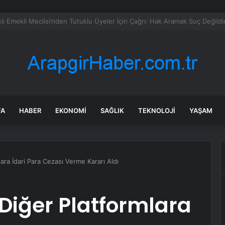
e çekerken sulama kanalına düştü
FA
HABER
EKONOMI
SAĞLIK
TEKNOLOJI
YAŞAM
ara İdari Para Cezası Verme Kararı Aldı
 Diğer Platformlara