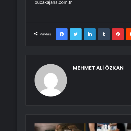
bucakajans.com.tr
Facebook
Twitter
LinkedIn
Tumblr
Pint
Paylaş
MEHMET ALİ ÖZKAN