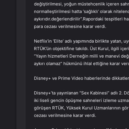
değiştirilmesi, yoğun müstehcenlik içeren sahn
normalleştirilmesi hatta ‘sağlıklı’ olarak nitele
aykırıdır.değerlendirilir”.Rapordaki tespitleri 
para cezası verilmesine karar verdi.
Netflix’in ‘Elite’ adlı yapımında birlikte yatan, 
RTÜK’ün objektifine takıldı. Üst Kurul, ilgili içe
“Yayın hizmetleri Derneğin milli ve manevi değ
aykırı olamaz” hükmünü ihlal ettiğine karar verd
Disney+ ve Prime Video haberlerinde dikkatle
Disney+’ta yayınlanan “Sex Kabinesi” adlı 2. D
iki liseli gencin öpüşme sahneleri izleme uzma
görüşen RTÜK, Yüksek Kurul Uzmanlarının görüşl
cezası verilmesine karar verdi.