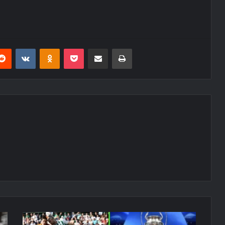
erest
Reddit
VKontakte
Odnoklassniki
Pocket
E-Posta ile paylaş
Yazdır