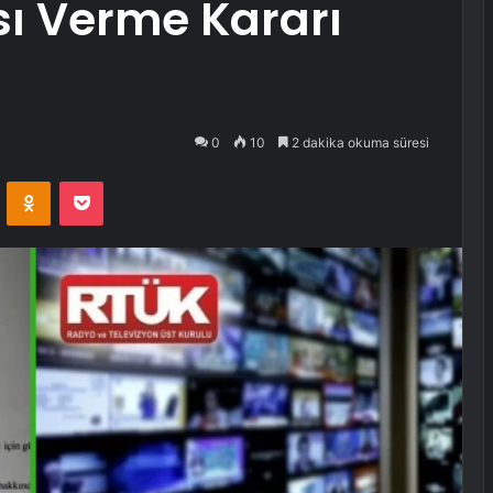
sı Verme Kararı
0
10
2 dakika okuma süresi
VKontakte
Odnoklassniki
Pocket