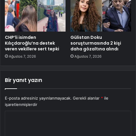
CHP’li isimden
Gülistan Doku
Kılıçdaroğlu’na destek
soruşturmasında 2 kişi
veren vekillere sert tepki
daha gözaltına alındı
Ağustos 7, 2026
Ağustos 7, 2026
Bir yanıt yazın
E-posta adresiniz yayınlanmayacak.
Gerekli alanlar
*
ile
işaretlenmişlerdir
Y
o
r