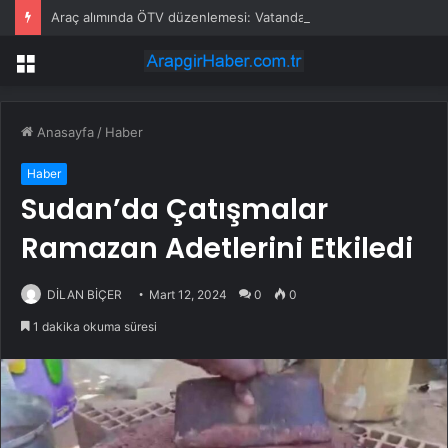
Araç alımında ÖTV düzenlemesi: Vatandaşlar bayilere akın etti
Menü
Anasayfa
/
Haber
Haber
Sudan’da Çatışmalar
Ramazan Adetlerini Etkiledi
DİLAN BİÇER
Mart 12, 2024
0
0
1 dakika okuma süresi