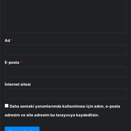
u
m
*
Ad
*
E-posta
*
İnternet sitesi
Daha sonraki yorumlarımda kullanılması için adım, e-posta
adresim ve site adresim bu tarayıcıya kaydedilsin.