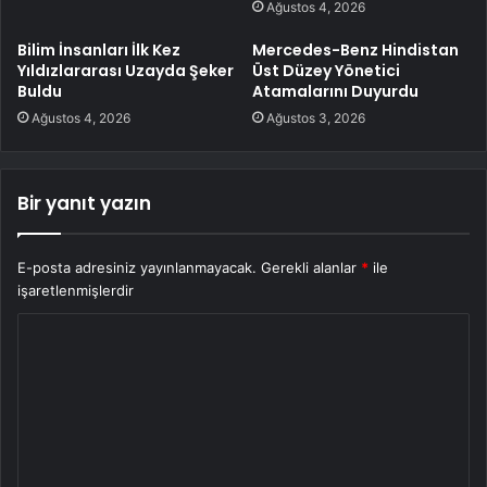
Ağustos 4, 2026
Bilim İnsanları İlk Kez
Mercedes-Benz Hindistan
Yıldızlararası Uzayda Şeker
Üst Düzey Yönetici
Buldu
Atamalarını Duyurdu
Ağustos 4, 2026
Ağustos 3, 2026
Bir yanıt yazın
E-posta adresiniz yayınlanmayacak.
Gerekli alanlar
*
ile
işaretlenmişlerdir
Y
o
r
u
m