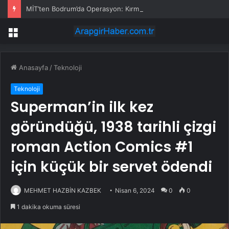
MİT’ten Bodrum’da Operasyon: Kırmızı Bülten’le Aranan İranlı Yakalandı
Menü
Anasayfa
/
Teknoloji
Teknoloji
Superman’in ilk kez
göründüğü, 1938 tarihli çizgi
roman Action Comics #1
için küçük bir servet ödendi
MEHMET HAZBİN KAZBEK
Nisan 6, 2024
0
0
1 dakika okuma süresi