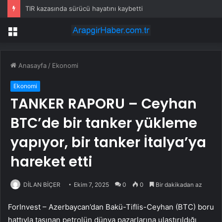
TIR kazasında sürücü hayatını kaybetti
Menü
Anasayfa
/
Ekonomi
Ekonomi
TANKER RAPORU – Ceyhan
BTC’de bir tanker yükleme
yapıyor, bir tanker İtalya’ya
hareket etti
DİLAN BİÇER
Ekim 7, 2025
0
0
Bir dakikadan az
ForInvest – Azerbaycan’dan Bakü-Tiflis-Ceyhan (BTC) boru
hattıyla taşınan
petrolün
dünya pazarlarına ulaştırıldığı