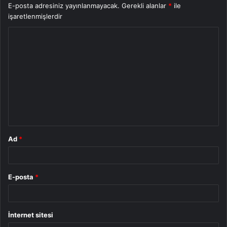
E-posta adresiniz yayınlanmayacak.
Gerekli alanlar
*
ile
işaretlenmişlerdir
Y
o
r
u
m
*
Ad
*
E-posta
*
İnternet sitesi