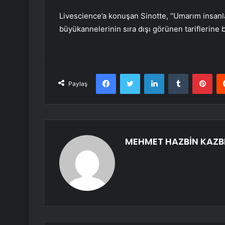
Livescience’a konuşan Sinotte, “Umarım insanlar
büyükannelerinin sıra dışı görünen tariflerine b
Facebook
Twitter
LinkedIn
Tumblr
Pint
Paylaş
MEHMET HAZBİN KAZB