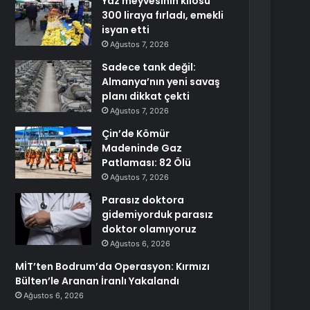
Yaz meyvesinin kilosu
300 liraya fırladı, emekli
isyan etti
Ağustos 7, 2026
Sadece tank değil:
Almanya’nın yeni savaş
planı dikkat çekti
Ağustos 7, 2026
Çin’de Kömür
Madeninde Gaz
Patlaması: 82 Ölü
Ağustos 7, 2026
Parasız doktora
gidemiyorduk parasız
doktor olamıyoruz
Ağustos 6, 2026
MİT’ten Bodrum’da Operasyon: Kırmızı
Bülten’le Aranan İranlı Yakalandı
Ağustos 6, 2026