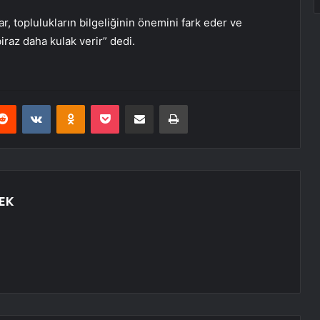
, toplulukların bilgeliğinin önemini fark eder ve
iraz daha kulak verir” dedi.
erest
Reddit
VKontakte
Odnoklassniki
Pocket
E-Posta ile paylaş
Yazdır
EK