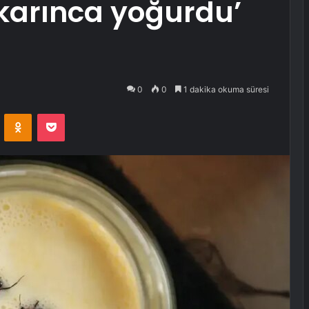
‘karınca yoğurdu’
0
0
1 dakika okuma süresi
VKontakte
Odnoklassniki
Pocket