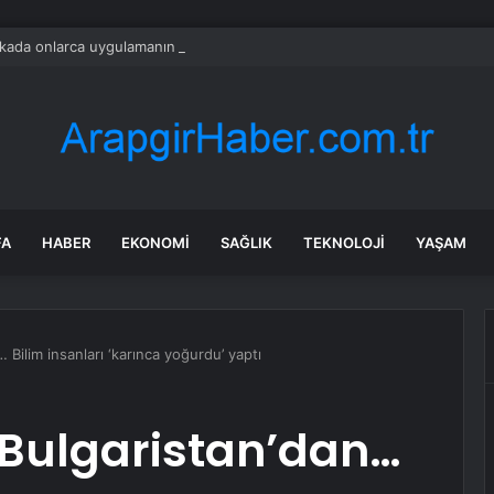
ada onlarca uygulamanın yerini tek asistan alabilir
FA
HABER
EKONOMI
SAĞLIK
TEKNOLOJI
YAŞAM
 Bilim insanları ‘karınca yoğurdu’ yaptı
e Bulgaristan’dan…