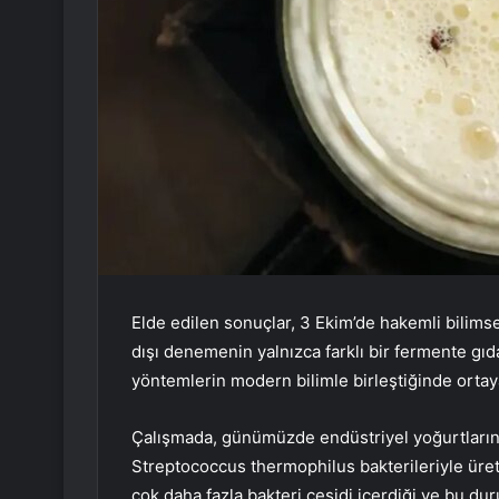
Elde edilen sonuçlar, 3 Ekim’de hakemli bilimsel
dışı denemenin yalnızca farklı bir fermente gı
yöntemlerin modern bilimle birleştiğinde ortaya
Çalışmada, günümüzde endüstriyel yoğurtların g
Streptococcus thermophilus bakterileriyle üret
çok daha fazla bakteri çeşidi içerdiği ve bu du