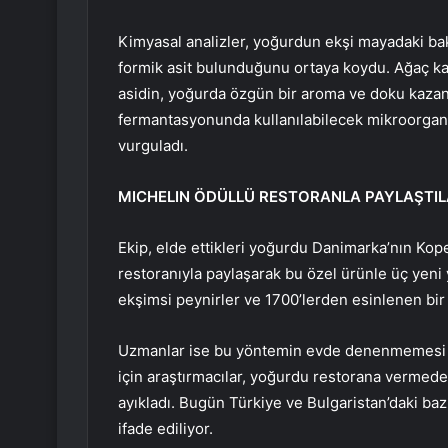
Kimyasal analizler, yoğurdun ekşi mayadaki ba
formik asit bulunduğunu ortaya koydu. Ağaç ka
asidin, yoğurda özgün bir aroma ve doku kazandır
fermantasyonunda kullanılabilecek mikroorgani
vurguladı.
MICHELIN ÖDÜLLÜ RESTORANLA PAYLAŞTI
Ekip, elde ettikleri yoğurdu Danimarka’nın Kope
restoranıyla paylaşarak bu özel ürünle üç yeni
ekşimsi peynirler ve 1700’lerden esinlenen bir 
Uzmanlar ise bu yöntemin evde denenmemesi gere
için araştırmacılar, yoğurdu restorana vermeden ö
ayıkladı. Bugün Türkiye ve Bulgaristan’daki bazı
ifade ediliyor.