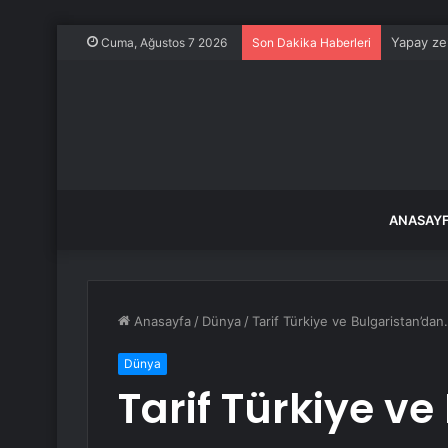
Yapay zek
Cuma, Ağustos 7 2026
Son Dakika Haberleri
ANASAY
Anasayfa
/
Dünya
/
Tarif Türkiye ve Bulgaristan’dan…
Dünya
Tarif Türkiye v