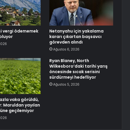
işi vergi ödememek
Netanyahu için yakalama
 oluyor
kararı çıkartan başsavcı
görevden alındı
2026
Ağustos 6, 2026
Ryan Blaney, North
Wilkesboro’daki tarihi yarış
öncesinde sıcak serisini
sürdürmeyi hedefliyor
Ağustos 5, 2026
fazla vaka görüldü,
r: Maruldan yayılan
nüne geçilemiyor
2026