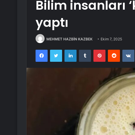
Bilim insanları 
yaptı
MEHMET HAZBİN KAZBEK
Ekim 7, 2025
Facebook
Twitter
LinkedIn
Tumblr
Pinterest
Reddit