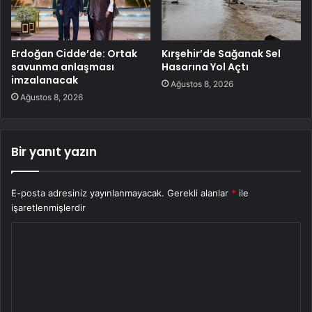
Erdoğan Cidde’de: Ortak
Kırşehir’de Sağanak Sel
savunma anlaşması
Hasarına Yol Açtı
imzalanacak
Ağustos 8, 2026
Ağustos 8, 2026
Bir yanıt yazın
E-posta adresiniz yayınlanmayacak.
Gerekli alanlar
*
ile
işaretlenmişlerdir
Y
o
r
u