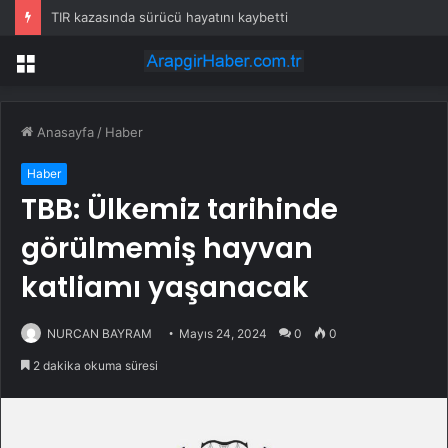
TIR kazasında sürücü hayatını kaybetti
Menü
Anasayfa
/
Haber
Haber
TBB: Ülkemiz tarihinde
görülmemiş hayvan
katliamı yaşanacak
NURCAN BAYRAM
Mayıs 24, 2024
0
0
2 dakika okuma süresi