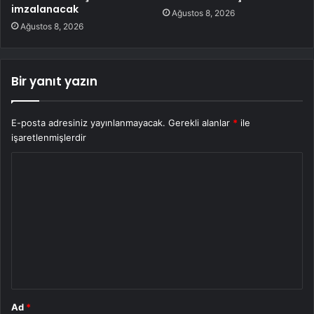
imzalanacak
Ağustos 8, 2026
Ağustos 8, 2026
Bir yanıt yazın
E-posta adresiniz yayınlanmayacak.
Gerekli alanlar
*
ile
işaretlenmişlerdir
Y
o
r
u
m
*
Ad
*