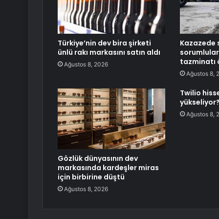
Türkiye’nin dev bira şirketi
Kazazede s
ünlü rakı markasını satın aldı
sorumlular
tazminatı
Ağustos 8, 2026
Ağustos 8, 
Twilio his
yükseliyor
Ağustos 8, 
Gözlük dünyasının dev
markasında kardeşler miras
için birbirine düştü
Ağustos 8, 2026