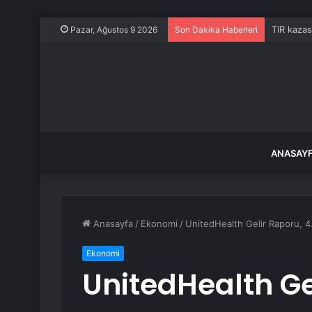
TIR kazas
Pazar, Ağustos 9 2026
Son Dakika Haberleri
ANASAY
Anasayfa
/
Ekonomi
/
UnitedHealth Gelir Raporu, 4.
Ekonomi
UnitedHealth Ge