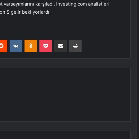
t varsayımlarını karşıladı. Investing.com analistleri
n $ gelir bekliyorlardı.
erest
Reddit
VKontakte
Odnoklassniki
Pocket
E-Posta ile paylaş
Yazdır