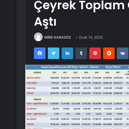
Çeyrek Toplam G
Aştı
MİNE KARAGÖZ
Ocak 14, 2023
Facebook
Twitter
LinkedIn
Tumblr
Pinterest
Reddit