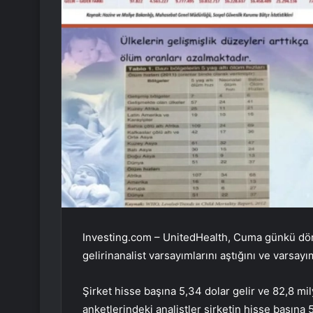
Investing.com – UnitedHealth, Cuma günkü dör
gelirin
analist varsayımlarını aştığını ve varsayıml
Şirket hisse başına 5,34 dolar gelir ve 82,8 mil
anketlerindeki analistler şirketin hisse başına 