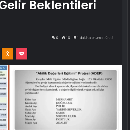
elir Beklentileri
0
10
1 dakika okuma süresi
VKontakte
Odnoklassniki
Pocket