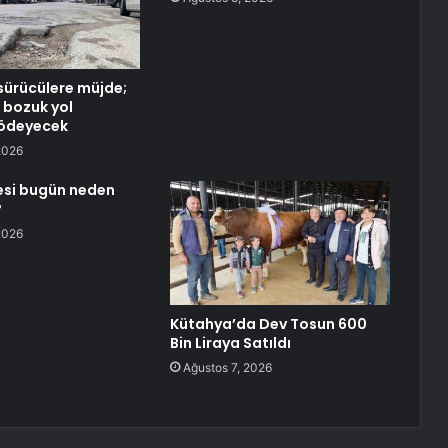
ürücülere müjde;
 bozuk yol
 ödeyecek
2026
sesi bugün neden
?
2026
Kütahya’da Dev Tosun 600
Bin Liraya Satıldı
Ağustos 7, 2026