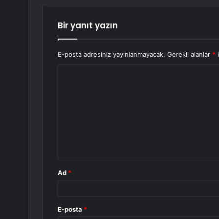
Bir yanıt yazın
E-posta adresiniz yayınlanmayacak.
Gerekli alanlar
*
i
Y
o
r
u
m
*
Ad
*
E-posta
*