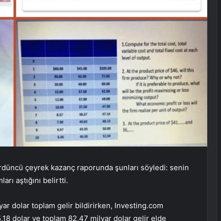
düncü çeyrek kazanç raporunda şunları söyledi:
senin
arı aştığını belirtti.
yar dolar toplam gelir bildirirken, Investing.com
5,18 dolar ve toplam 82,47 milyar dolar gelir elde