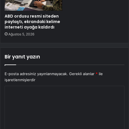
ABD ordusu resmi siteden
paylaştı, ekrandaki kelime
interneti ayağa kaldırdı
Ağustos 5, 2026
Bir yanıt yazın
E-posta adresiniz yayınlanmayacak.
Gerekli alanlar
*
ile
işaretlenmişlerdir
Y
o
r
u
m