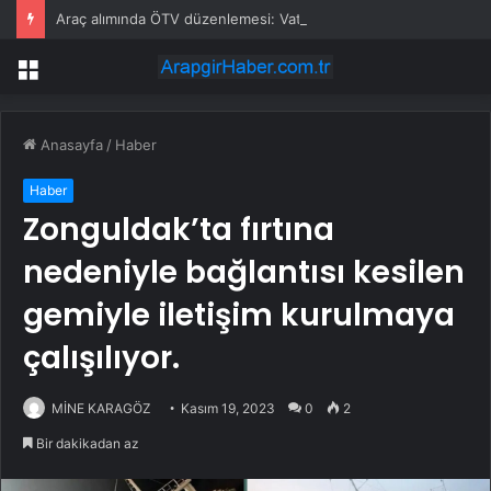
Araç alımında ÖTV düzenlemesi: Vatandaşlar bayilere akın etti
Menü
Anasayfa
/
Haber
Haber
Zonguldak’ta fırtına
nedeniyle bağlantısı kesilen
gemiyle iletişim kurulmaya
çalışılıyor.
MİNE KARAGÖZ
Kasım 19, 2023
0
2
Bir dakikadan az