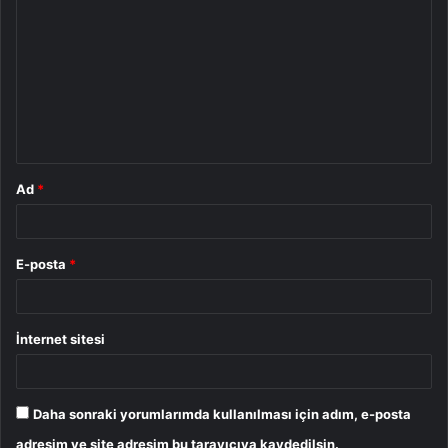
o
r
u
m
*
Ad
*
E-posta
*
İnternet sitesi
Daha sonraki yorumlarımda kullanılması için adım, e-posta
adresim ve site adresim bu tarayıcıya kaydedilsin.