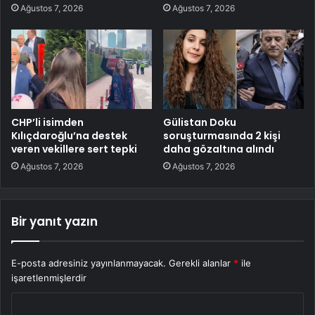
Ağustos 7, 2026
Ağustos 7, 2026
CHP’li isimden
Gülistan Doku
Kılıçdaroğlu’na destek
soruşturmasında 2 kişi
veren vekillere sert tepki
daha gözaltına alındı
Ağustos 7, 2026
Ağustos 7, 2026
Bir yanıt yazın
E-posta adresiniz yayınlanmayacak.
Gerekli alanlar
*
ile
işaretlenmişlerdir
Y