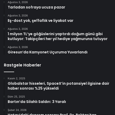
Ağustos 3, 2026
Tarladan sofraya ucuza pazar
Ağustos 3, 2026
Eş-dost yok, şeffaflık ve liyakat var
Ağustos 3, 2026
1 milyon TL’ye göğüslerini yaptırdı doğum günü gibi
kutluyor: Takipçileri her yıl hediye yağmuruna tutuyor
Ağustos 3, 2026
Giresun’da Kamyonet Uçuruma Yuvarlandı
Rastgele Haberler
Kasım 2, 2025
Globalstar hisseleri, SpaceX’in potansiyel ilgisine dair
haber sonrası %25 yükseldi
Ekim 25, 2025
Bartın’da Silahlı Saldırı: 3 Yaralı
Şubat 24, 2026
Hatay’daki deprem sonrası Prof. Dr. Bektaş’tan