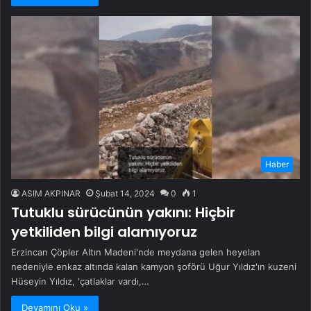
Haber
ASIM AKPINAR
Şubat 14, 2024
0
1
Tutuklu sürücünün yakını: Hiçbir
yetkiliden bilgi alamıyoruz
Erzincan Çöpler Altın Madeni'nde meydana gelen heyelan
nedeniyle enkaz altında kalan kamyon şoförü Uğur Yıldız'ın kuzeni
Hüseyin Yıldız, 'çatlaklar vardı,…
Devamını Oku »