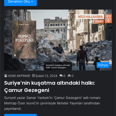
Devamını Oku »
Dünya
ASIM AKPINAR
Şubat 12, 2024
0
0
Suriye’nin kuşatma altındaki halkı:
Çamur Gezegeni
Suriyeli yazar Samar Yazbek'in 'Çamur Gezegeni' adlı romanı
Mehtap Özer Isović'in çevirisiyle Ketebe Yayınları tarafından
yayımlandı.