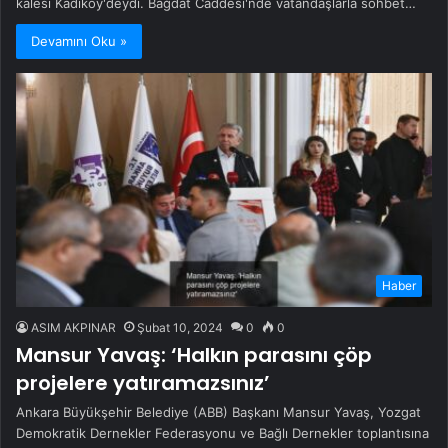
kalesi Kadıköy'deydi. Bağdat Caddesi'nde vatandaşlarla sohbet…
Devamını Oku »
Haber
ASIM AKPINAR
Şubat 10, 2024
0
0
Mansur Yavaş: ‘Halkın parasını çöp
projelere yatıramazsınız’
Ankara Büyükşehir Belediye (ABB) Başkanı Mansur Yavaş, Yozgat
Demokratik Dernekler Federasyonu ve Bağlı Dernekler toplantısına