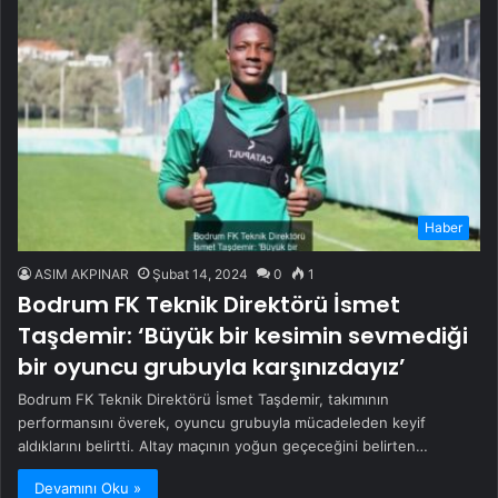
Haber
ASIM AKPINAR
Şubat 14, 2024
0
1
Bodrum FK Teknik Direktörü İsmet
Taşdemir: ‘Büyük bir kesimin sevmediği
bir oyuncu grubuyla karşınızdayız’
Bodrum FK Teknik Direktörü İsmet Taşdemir, takımının
performansını överek, oyuncu grubuyla mücadeleden keyif
aldıklarını belirtti. Altay maçının yoğun geçeceğini belirten…
Devamını Oku »