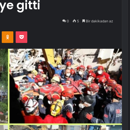
ye gitti
0
5
Bir dakikadan az
VKontakte
Odnoklassniki
Pocket