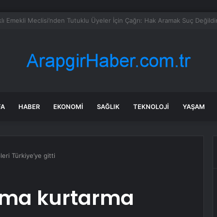
e çekerken sulama kanalına düştü
FA
HABER
EKONOMI
SAĞLIK
TEKNOLOJI
YAŞAM
eri Türkiye’ye gitti
ama kurtarma