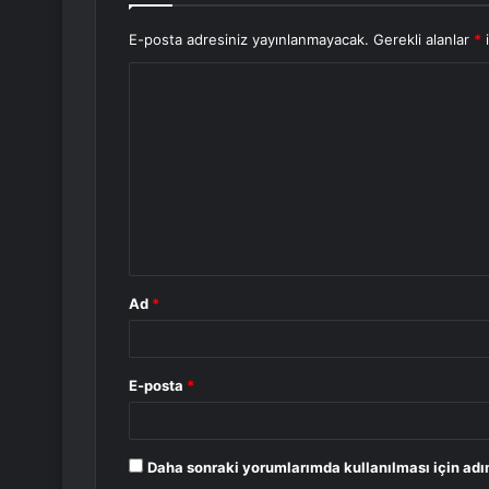
E-posta adresiniz yayınlanmayacak.
Gerekli alanlar
*
i
Y
o
r
u
m
*
Ad
*
E-posta
*
Daha sonraki yorumlarımda kullanılması için adı