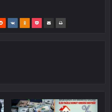
erest
Reddit
VKontakte
Odnoklassniki
Pocket
E-Posta ile paylaş
Yazdır