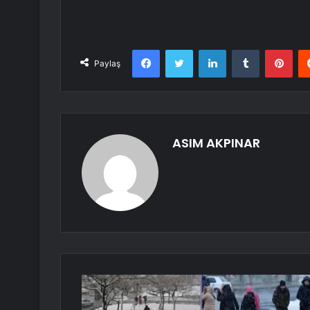
Facebook
Twitter
LinkedIn
Tumblr
Pint
Paylaş
ASIM AKPINAR