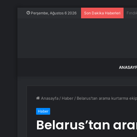
Selfi
Perşembe, Ağustos 6 2026
Son Dakika Haberleri
ANASAY
Anasayfa
/
Haber
/
Belarus’tan arama kurtarma ekipl
Haber
Belarus’tan ar