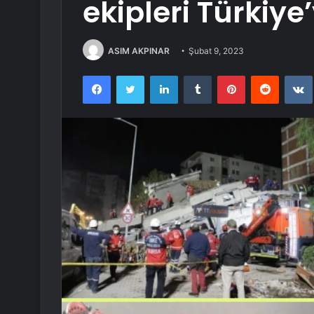
ekipleri Türkiye’
ASIM AKPINAR
Şubat 9, 2023
Facebook
Twitter
LinkedIn
Tumblr
Pinterest
Reddit