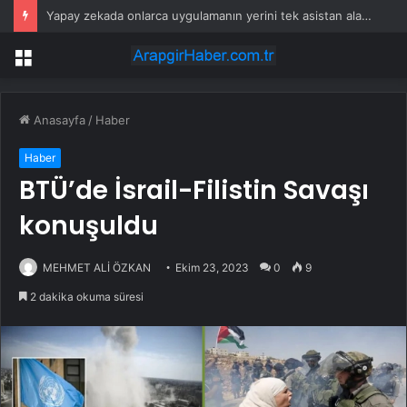
Yapay zekada onlarca uygulamanın yerini tek asistan alabilir
Menü
Anasayfa
/
Haber
Haber
BTÜ’de İsrail-Filistin Savaşı
konuşuldu
MEHMET ALİ ÖZKAN
Ekim 23, 2023
0
9
2 dakika okuma süresi