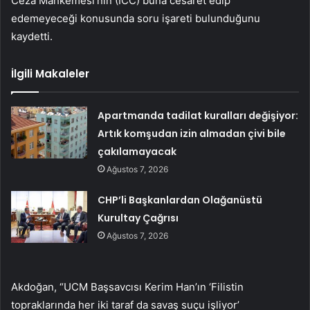
Ceza Mahkemesi’nin (ICC) buna cesaret edip
edemeyeceği konusunda soru işareti bulunduğunu
kaydetti.
İlgili Makaleler
Apartmanda tadilat kuralları değişiyor:
Artık komşudan izin almadan çivi bile
çakılamayacak
Ağustos 7, 2026
CHP’li Başkanlardan Olağanüstü
Kurultay Çağrısı
Ağustos 7, 2026
Akdoğan, “UCM Başsavcısı Kerim Han’ın ‘Filistin
topraklarında her iki taraf da savaş suçu işliyor’