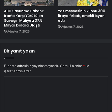
ABD Savunma Bakanı:
Yaz meyvesinin kilosu 300
İran’a Karşı Yürütülen
liraya fırladı, emekli isyan
Savaşın Maliyeti 37,5
etti
Milyar Dolara Ulaştı
Ağustos 7, 2026
Ağustos 7, 2026
Bir yanıt yazın
E-posta adresiniz yayınlanmayacak.
Gerekli alanlar
*
ile
işaretlenmişlerdir
Y
o
r
u
m