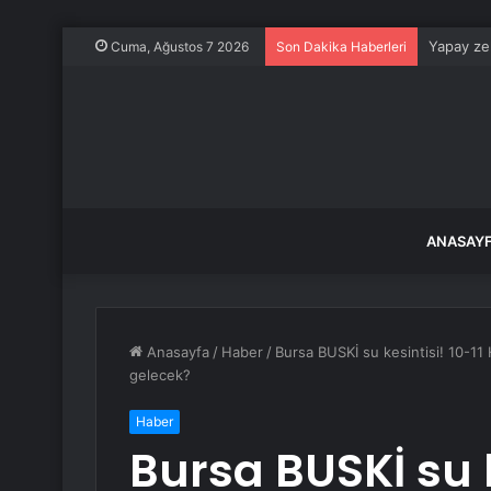
Yapay zek
Cuma, Ağustos 7 2026
Son Dakika Haberleri
ANASAY
Anasayfa
/
Haber
/
Bursa BUSKİ su kesintisi! 10-11
gelecek?
Haber
Bursa BUSKİ su k