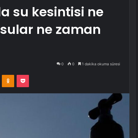
a su kesintisi ne
 sular ne zaman
0
0
1 dakika okuma süresi
VKontakte
Odnoklassniki
Pocket