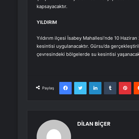
kapsayacaktır.
YILDIRIM
Yıldırım ilçesi İsabey Mahallesi’nde 10 Haziran 
kesintisi uygulanacaktır. Gürsu’da gerçekleştir
çevresindeki bölgelerde su kesintisi yaşanacakt
Facebook
Twitter
LinkedIn
Tumblr
Pint
Paylaş
DİLAN BİÇER