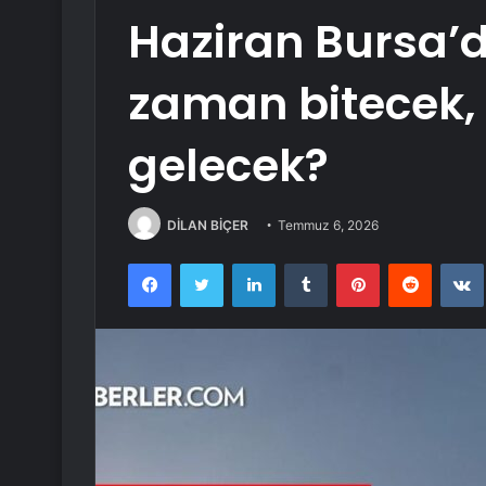
Haziran Bursa’d
zaman bitecek,
gelecek?
DİLAN BİÇER
Temmuz 6, 2026
Facebook
Twitter
LinkedIn
Tumblr
Pinterest
Reddit