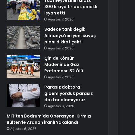
Yaz meyvesinin kilosu
300 liraya fırladı, emekli
isyan etti
Ağustos 7, 2026
Sadece tank değil:
Almanya’nın yeni savaş
planı dikkat çekti
Ağustos 7, 2026
Çin’de Kömür
Madeninde Gaz
Patlaması: 82 Ölü
Ağustos 7, 2026
Parasız doktora
gidemiyorduk parasız
doktor olamıyoruz
Ağustos 6, 2026
MİT’ten Bodrum’da Operasyon: Kırmızı
Bülten’le Aranan İranlı Yakalandı
Ağustos 6, 2026