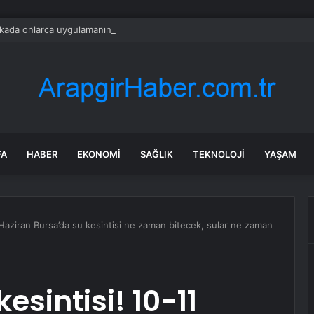
ada onlarca uygulamanın yerini tek asistan alabilir
FA
HABER
EKONOMI
SAĞLIK
TEKNOLOJI
YAŞAM
 Haziran Bursa’da su kesintisi ne zaman bitecek, sular ne zaman
esintisi! 10-11