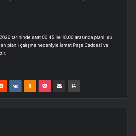
2026 tarihinde saat 00.45 ile 18.00 arasında planlı su
ilen planlı çalışma nedeniyle İsmet Paşa Caddesi ve
ır.
erest
Reddit
VKontakte
Odnoklassniki
Pocket
E-Posta ile paylaş
Yazdır