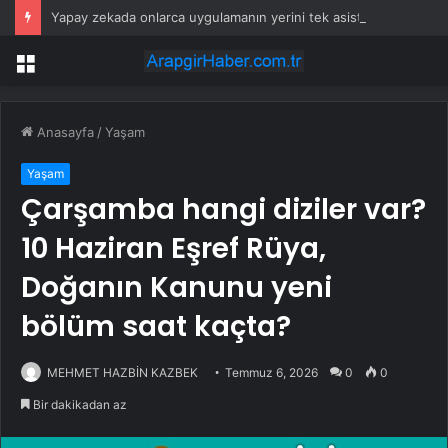
Yapay zekada onlarca uygulamanın yerini tek asistan alabilir
Menü
Anasayfa
/
Yaşam
Yaşam
Çarşamba hangi diziler var?
10 Haziran Eşref Rüya,
Doğanın Kanunu yeni
bölüm saat kaçta?
MEHMET HAZBİN KAZBEK
Temmuz 6, 2026
0
0
Bir dakikadan az