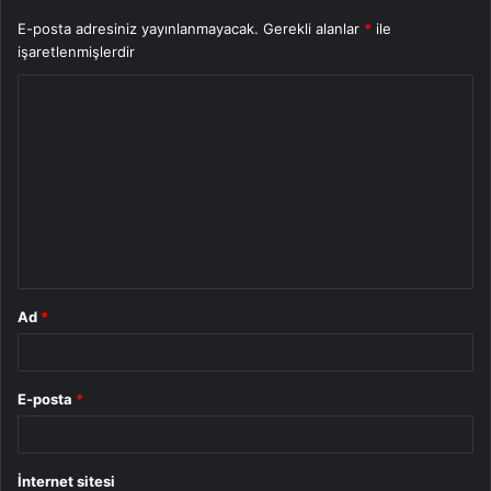
E-posta adresiniz yayınlanmayacak.
Gerekli alanlar
*
ile
işaretlenmişlerdir
Y
o
r
u
m
*
Ad
*
E-posta
*
İnternet sitesi