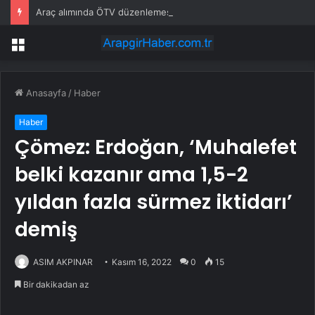
Araç alımında ÖTV düzenlemesi: Vatandaşlar bayilere akın etti
Menü
Anasayfa
/
Haber
Haber
Çömez: Erdoğan, ‘Muhalefet
belki kazanır ama 1,5-2
yıldan fazla sürmez iktidarı’
demiş
ASIM AKPINAR
Kasım 16, 2022
0
15
Bir dakikadan az