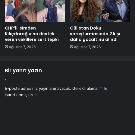
CHP’li isimden
Gülistan Doku
Kılıçdaroğlu’na destek
soruşturmasında 2 kişi
veren vekillere sert tepki
daha gözaltına alındı
Ağustos 7, 2026
Ağustos 7, 2026
Bir yanıt yazın
E-posta adresiniz yayınlanmayacak.
Gerekli alanlar
*
ile
işaretlenmişlerdir
Y
o
r
u