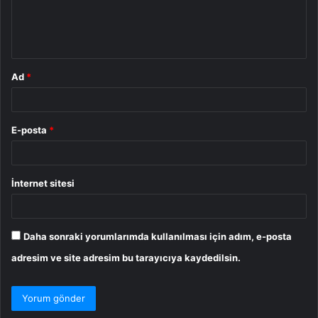
m
*
Ad
*
E-posta
*
İnternet sitesi
Daha sonraki yorumlarımda kullanılması için adım, e-posta
adresim ve site adresim bu tarayıcıya kaydedilsin.