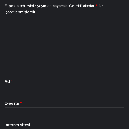
E-posta adresiniz yayınlanmayacak.
Gerekli alanlar
*
ile
işaretlenmişlerdir
Y
o
r
u
m
*
Ad
*
E-posta
*
İnternet sitesi