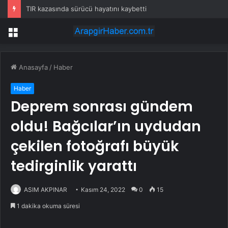
TIR kazasında sürücü hayatını kaybetti
Menü
Anasayfa
/
Haber
Haber
Deprem sonrası gündem
oldu! Bağcılar’ın uydudan
çekilen fotoğrafı büyük
tedirginlik yarattı
ASIM AKPINAR
Kasım 24, 2022
0
15
1 dakika okuma süresi